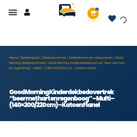
0
Home
/
Beddengoed
/
Dekbedovertrek
/
Dekbedovertrek volwassenen
/
Good
Morning dekbedovertrek
/ Good Morning Kinderdekbedovertrek “beer met hart
en regenboog” – Multi – (140×200/220 cm) – Katoen Flanel
Good Morning Kinderdekbedovertrek
“beer met hart en regenboog” – Multi –
(140×200/220 cm) – Katoen Flanel