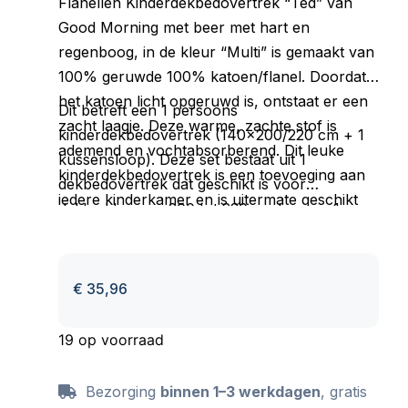
Flanellen Kinderdekbedovertrek “Ted” van
Good Morning met beer met hart en
regenboog, in de kleur “Multi” is gemaakt van
100% geruwde 100% katoen/flanel. Doordat
het katoen licht opgeruwd is, ontstaat er een
Dit betreft een 1 persoons
zacht laagje. Deze warme, zachte stof is
kinderdekbedovertrek (140×200/220 cm + 1
ademend en vochtabsorberend. Dit leuke
kussensloop). Deze set bestaat uit 1
kinderdekbedovertrek is een toevoeging aan
dekbedovertrek dat geschikt is voor
iedere kinderkamer en is uitermate geschikt
dekbedden van 200 tot 220 cm lang en 1
voor de koude wintermaanden.
kussensloop van 60×70 cm. Het
dekbedovertrek heeft een dubbel
doorlopende instopstrook van 20 cm en een
€
35,96
totale lengte van circa 240 cm.
Dit item is Oeko-Tex gecertificeerd (Oeko-Tex
19 op voorraad
Standard 100): vrij van schadelijke stoffen en
huidvriendelijk. Wasbaar op max 40 C en
Bezorging
binnen 1–3 werkdagen
, gratis
geschikt voor de wasdroger.