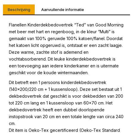
Beschrijving
Aanvullende informatie
Flanellen Kinderdekbedovertrek “Ted” van Good Morning
met beer met hart en regenboog, in de kleur “Multi” is
gemaakt van 100% geruwde 100% katoen/flanel. Doordat
het katoen licht opgeruwd is, ontstaat er een zacht laagje.
Deze warme, zachte stof is ademend en
vochtabsorberend. Dit leuke kinderdekbedovertrek is
een toevoeging aan iedere kinderkamer en is uitermate
geschikt voor de koude wintermaanden.
Dit betreft een 1 persoons kinderdekbedovertrek
(140×200/220 cm + 1 kussensloop). Deze set bestaat uit 1
dekbedovertrek dat geschikt is voor dekbedden van 200
tot 220 cm lang en 1 kussensloop van 60×70 cm. Het
dekbedovertrek heeft een dubbel doorlopende
instopstrook van 20 cm en een totale lengte van circa 240
cm.
Dit item is Oeko-Tex gecertificeerd (Oeko-Tex Standard