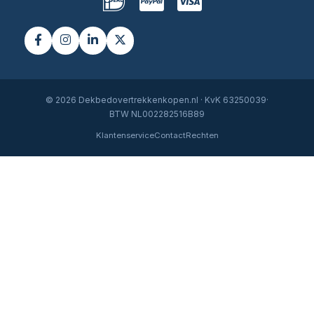
© 2026 Dekbedovertrekkenkopen.nl · KvK 63250039·
BTW NL002282516B89
Klantenservice
Contact
Rechten