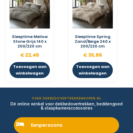
Sleeptime Mellow
Sleeptime Spring
Stone Grijs 140 x
Zand/Beige 240 x
200/220 cm
200/220 cm
€
22,46
€
35,96
Toevoegen aan
Toevoegen aan
winkelwagen
winkelwagen
OVER DEKBEDOVERTREKKENKOPEN.NL
Dé online winkel voor dekbedovertrekken, beddengoed
& slaapkameraccessoires
Eenpersoons