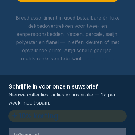
Breed assortiment in goed betaalbare én luxe
dekbedovertrekken voor twee- en
eenpersoonsbedden. Katoen, percale, satijn,
polyester en flanel — in effen kleuren of met
opvallende prints. Altijd scherp geprijsd,
rechtstreeks van fabrikant.
Lees meer →
Schrijf je in voor onze nieuwsbrief
Nieuwe collecties, acties en inspiratie — 1× per
week, nooit spam.
✦ 10% korting