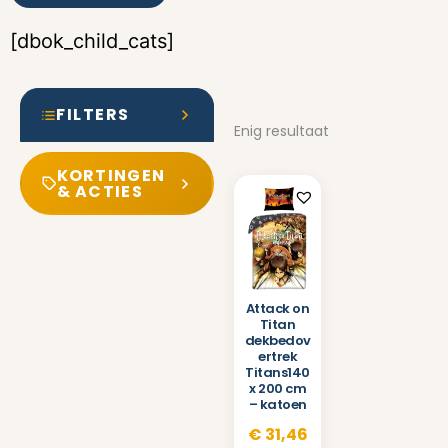
[dbok_child_cats]
FILTERS
Enig resultaat
KORTINGEN
& ACTIES
Attack on
Titan
dekbedov
ertrek
Titans140
x 200 cm
– katoen
€
31,46