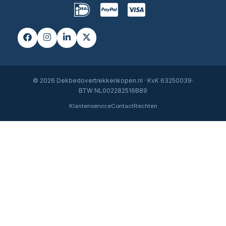
© 2026 Dekbedovertrekkenkopen.nl · KvK 63250039·
BTW NL002282516B89
Klantenservice
Contact
Rechten