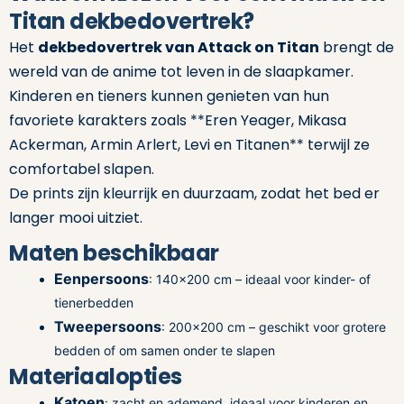
Titan dekbedovertrek?
Het
dekbedovertrek van Attack on Titan
brengt de
wereld van de anime tot leven in de slaapkamer.
Kinderen en tieners kunnen genieten van hun
favoriete karakters zoals **Eren Yeager, Mikasa
Ackerman, Armin Arlert, Levi en Titanen** terwijl ze
comfortabel slapen.
De prints zijn kleurrijk en duurzaam, zodat het bed er
langer mooi uitziet.
Maten beschikbaar
Eenpersoons
: 140×200 cm – ideaal voor kinder- of
tienerbedden
Tweepersoons
: 200×200 cm – geschikt voor grotere
bedden of om samen onder te slapen
Materiaalopties
Katoen
: zacht en ademend, ideaal voor kinderen en