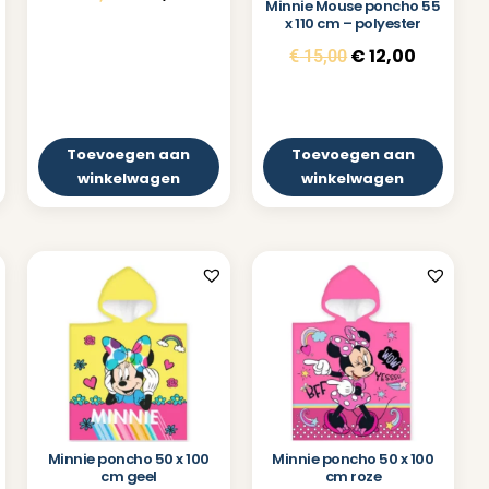
Minnie Mouse poncho 55
x 110 cm – polyester
€
12,00
€
15,00
Toevoegen aan
Toevoegen aan
winkelwagen
winkelwagen
Minnie poncho 50 x 100
Minnie poncho 50 x 100
cm geel
cm roze