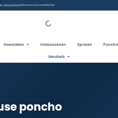
n retourneren
Klantenservice
Contact
Rechten
Hoeslaken
Volwassenen
Spreien
Poncho
Meubels
use poncho