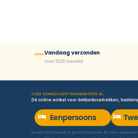
Vandaag verzonden
Voor 12:00 besteld
OVER DEKBEDOVERTREKKENKOPEN.NL
Dé online winkel voor dekbedovertrekken, bedde
Eenpersoons
Twe
Breed assortiment in goed betaalbare én luxe dekbedove