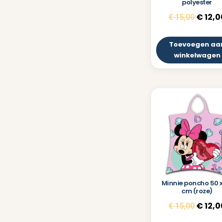
polyester
€
12,0
€
15,00
Toevoegen aa
winkelwagen
Minnie poncho 50 x
cm (roze)
€
12,0
€
15,00