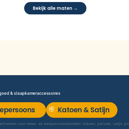
Bekijk alle maten →
ngoed & slaapkameraccessoires
epersoons
Katoen & Satijn
rtrekken voor twee- en eenpersoonsbedden. Katoen, percale, satijn, poly