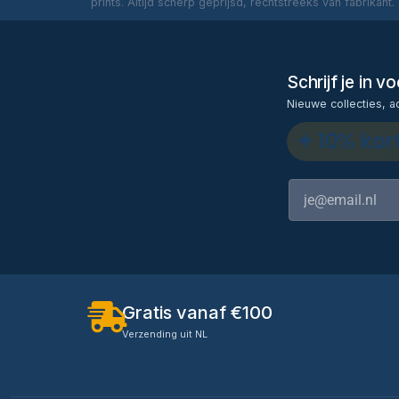
prints. Altijd scherp geprijsd, rechtstreeks van fabrikant.
Schrijf je in 
Nieuwe collecties, a
✦ 10% kor
Gratis vanaf €100
Verzending uit NL