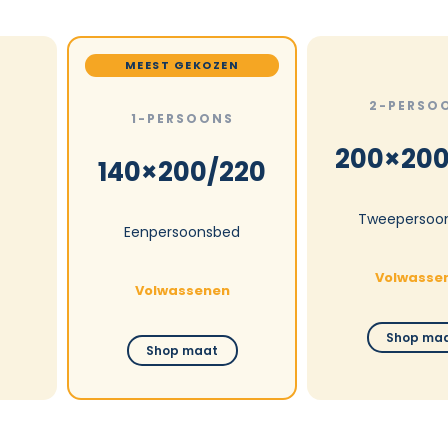
MEEST GEKOZEN
2-PERSO
1-PERSOONS
200×200
140×200/220
Tweepersoo
Eenpersoonsbed
Volwasse
Volwassenen
Shop ma
Shop maat