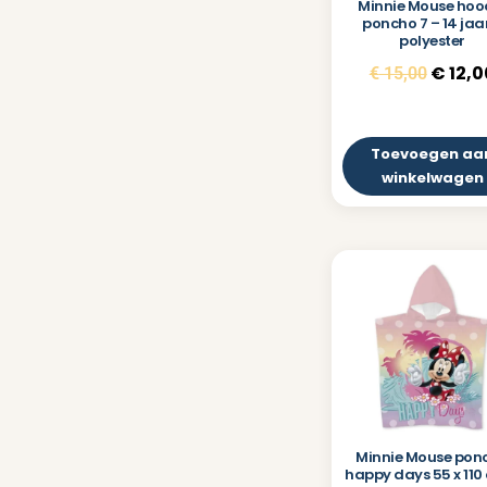
Minnie Mouse hoo
poncho 7 – 14 jaa
polyester
€
12,0
€
15,00
Toevoegen aa
winkelwagen
Minnie Mouse pon
happy days 55 x 110