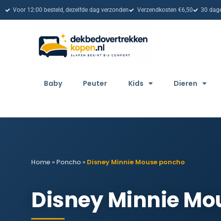
Voor 12:00 besteld, dezelfde dag verzonden
Verzendkosten €6,50
30 dage
Baby
Peuter
Kids
Dieren
Home
»
Poncho
»
Disney Minnie Mouse poncho
Disney Minnie Mo