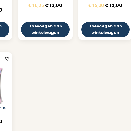
€
13,00
€
12,00
€
16,25
€
15,00
0
n
Toevoegen aan
Toevoegen aan
winkelwagen
winkelwagen
 115
0