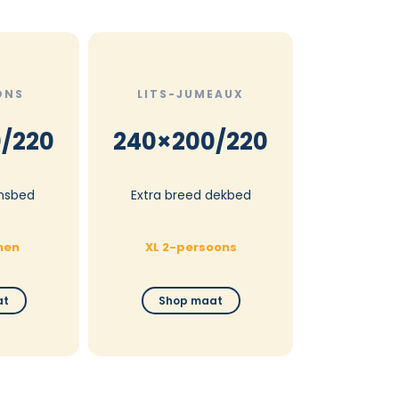
ONS
LITS-JUMEAUX
/220
240×200/220
nsbed
Extra breed dekbed
nen
XL 2-persoons
at
Shop maat