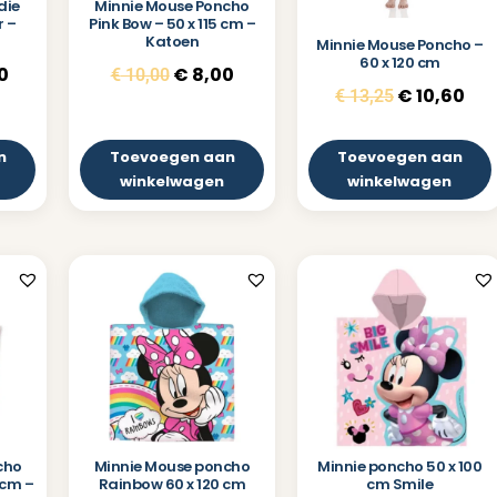
die
Minnie Mouse Poncho
r –
Pink Bow – 50 x 115 cm –
Katoen
Minnie Mouse Poncho –
60 x 120 cm
0
€
8,00
€
10,00
€
10,60
€
13,25
n
Toevoegen aan
Toevoegen aan
winkelwagen
winkelwagen
cho
Minnie Mouse poncho
Minnie poncho 50 x 100
 cm –
Rainbow 60 x 120 cm
cm Smile