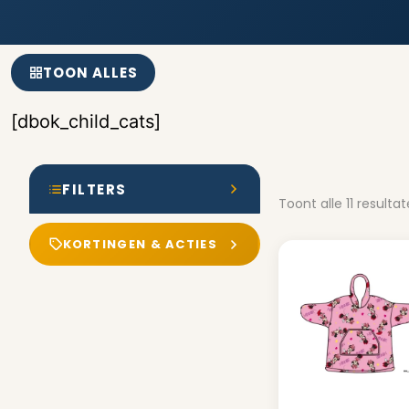
TOON ALLES
[dbok_child_cats]
FILTERS
Toont alle 11 resulta
KORTINGEN & ACTIES