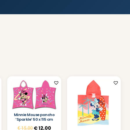
Minnie Mouse poncho
‘Sparkle’ 50 x 115 cm
€
12,00
€
15,00