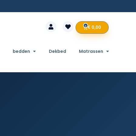
0
€
0,00
bedden
Dekbed
Matrassen