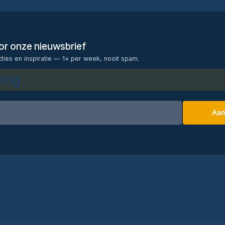
Lees meer →
voor onze nieuwsbrief
cties en inspiratie — 1× per week, nooit spam.
ting
Aan