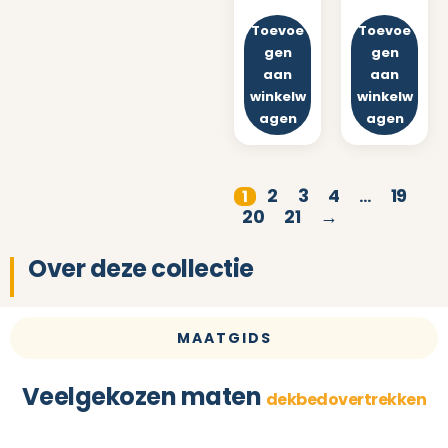
Toevoe
Toevoe
gen
gen
aan
aan
winkelw
winkelw
agen
agen
2
3
4
19
1
…
20
21
→
Over deze collectie
MAATGIDS
Veelgekozen maten
dekbedovertrekken