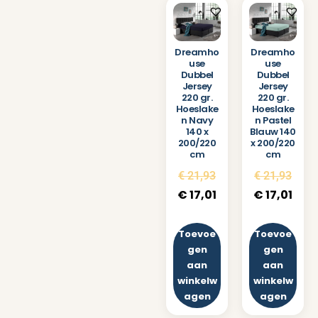
Dreamho
Dreamho
use
use
Dubbel
Dubbel
Jersey
Jersey
220 gr.
220 gr.
Hoeslake
Hoeslake
n Pastel
n Navy
Blauw 140
140 x
x 200/220
200/220
cm
cm
€
21,93
€
21,93
€
17,01
€
17,01
Toevoe
Toevoe
gen
gen
aan
aan
winkelw
winkelw
agen
agen