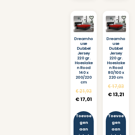
Dreamho
Dreamho
use
use
Dubbel
Dubbel
Jersey
Jersey
220 gr.
220 gr.
Hoeslake
Hoeslake
n Rood
n Rood
140 x
80/100 x
200/220
220 cm
cm
€
17,03
€
21,93
€
13,21
€
17,01
Toevoe
Toevoe
gen
gen
aan
aan