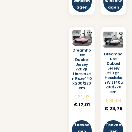
winkelw
winkelw
agen
agen
Dreamho
Dreamho
use
use
Dubbel
Dubbel
Jersey
Jersey
220 gr.
220 gr.
Hoeslake
Hoeslake
n Roze 140
n Wit 140 x
x 200/220
200/220
cm
cm
€
21,93
€
30,63
€
17,01
€
23,75
Toevoe
Toevoe
gen
gen