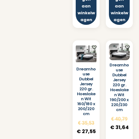
aan
aan
winkelw
winkelw
agen
agen
Dreamho
Dreamho
use
use
Dubbel
Dubbel
Jersey
Jersey
220 gr.
220 gr.
Hoeslake
Hoeslake
n Wit
n Wit
190/200 x
160/180 x
220/230
200/220
cm
cm
€
40,79
€
35,53
€
31,64
€
27,55