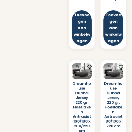
Toevoe
Toevoe
gen
gen
aan
aan
winkelw
winkelw
agen
agen
Dreamho
Dreamho
use
use
Dubbel
Dubbel
Jersey
Jersey
220 gr.
220 gr.
Hoeslake
Hoeslake
n
n
Antraciet
Antraciet
160/180 x
80/100 x
200/220
220 cm
cm