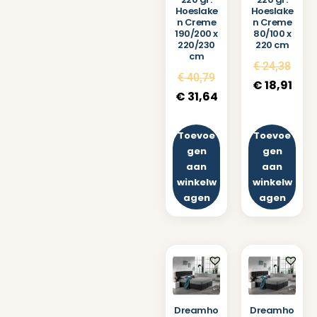
Hoeslake
Hoeslake
n Creme
n Creme
190/200 x
80/100 x
220/230
220 cm
cm
€
24,38
€
40,79
€
18,91
€
31,64
Toevoe
Toevoe
gen
gen
aan
aan
winkelw
winkelw
agen
agen
Dreamho
Dreamho