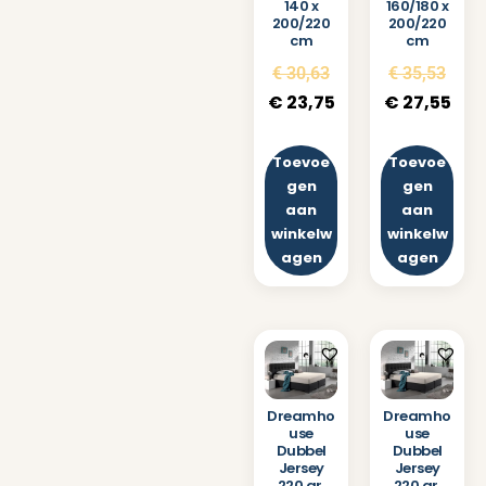
160/180 x
140 x
200/220
200/220
cm
cm
€
35,53
€
30,63
€
27,55
€
23,75
Toevoe
Toevoe
gen
gen
aan
aan
winkelw
winkelw
agen
agen
Dreamho
Dreamho
use
use
Dubbel
Dubbel
Jersey
Jersey
220 gr.
220 gr.