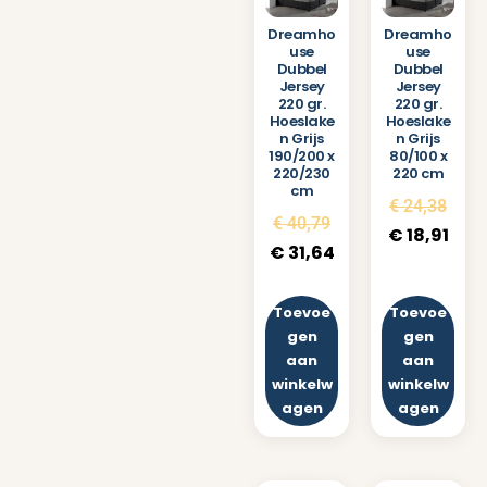
Dreamho
Dreamho
use
use
Dubbel
Dubbel
Jersey
Jersey
220 gr.
220 gr.
Hoeslake
Hoeslake
n Grijs
n Grijs
190/200 x
80/100 x
220/230
220 cm
cm
€
24,38
€
40,79
€
18,91
€
31,64
Toevoe
Toevoe
gen
gen
aan
aan
winkelw
winkelw
agen
agen