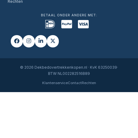
Rechten
BETAAL ONDER ANDERE MET:
© 2026 Dekbedovertrekkenkopen.nl · KvK 63250039·
BTW NL002282516B89
Klantenservice
Contact
Rechten