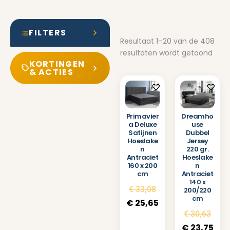
FILTERS
Resultaat 1–20 van de 408
resultaten wordt getoond
KORTINGEN
& ACTIES
Primavier
Dreamho
a Deluxe
use
Satijnen
Dubbel
Hoeslake
Jersey
n
220 gr.
Antraciet
Hoeslake
160 x 200
n
cm
Antraciet
140 x
€
33,08
200/220
cm
€
25,65
€
30,63
€
23,75