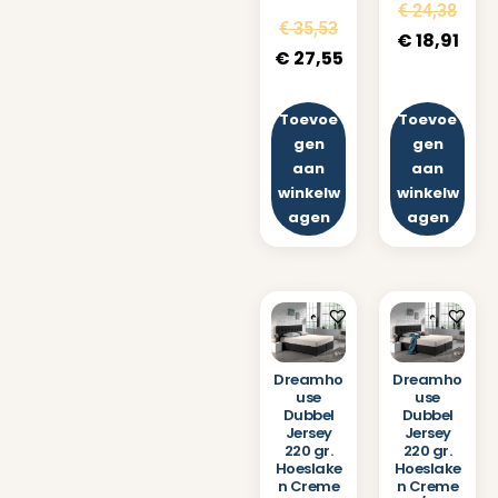
€
24,38
€
35,53
€
18,91
€
27,55
Toevoe
Toevoe
gen
gen
aan
aan
winkelw
winkelw
agen
agen
Dreamho
Dreamho
use
use
Dubbel
Dubbel
Jersey
Jersey
220 gr.
220 gr.
Hoeslake
Hoeslake
n Creme
n Creme