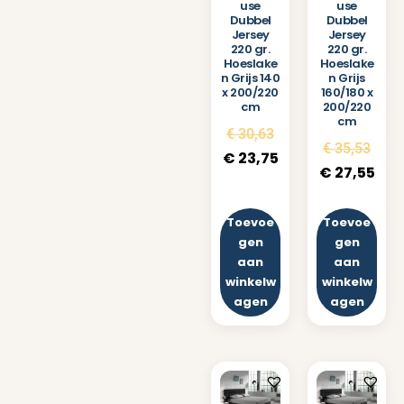
use
use
Dubbel
Dubbel
Jersey
Jersey
220 gr.
220 gr.
Hoeslake
Hoeslake
n Grijs 140
n Grijs
x 200/220
160/180 x
cm
200/220
cm
€
30,63
€
35,53
€
23,75
€
27,55
Toevoe
Toevoe
gen
gen
aan
aan
winkelw
winkelw
agen
agen