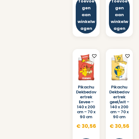
Toevoe
Toevoe
gen
gen
aan
aan
winkelw
winkelw
agen
agen
Pikachu
Pikachu
Dekbedov
Dekbedov
ertrek
ertrek
Eevee –
geel/wit –
140 x 200
140 x 200
cm – 70 x
cm – 70 x
90 cm
90 cm
€
30,56
€
30,56