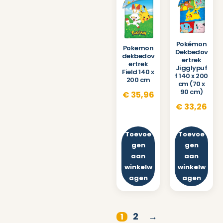
Pokémon
Pokemon
Dekbedov
dekbedov
ertrek
ertrek
Jigglypuf
Field 140 x
f 140 x 200
200 cm
cm (70 x
90 cm)
€
35,96
€
33,26
Toevoe
Toevoe
gen
gen
aan
aan
winkelw
winkelw
agen
agen
2
→
1