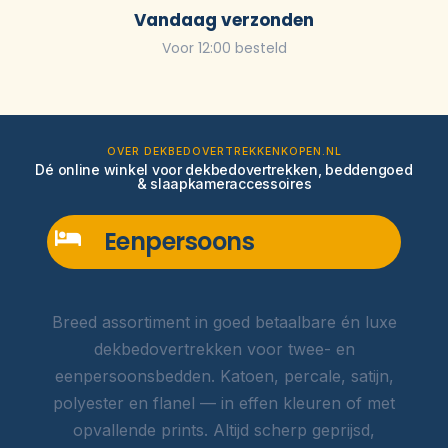
Vandaag verzonden
Voor 12:00 besteld
OVER DEKBEDOVERTREKKENKOPEN.NL
Dé online winkel voor dekbedovertrekken, beddengoed
& slaapkameraccessoires
Eenpersoons
Breed assortiment in goed betaalbare én luxe
dekbedovertrekken voor twee- en
eenpersoonsbedden. Katoen, percale, satijn,
polyester en flanel — in effen kleuren of met
opvallende prints. Altijd scherp geprijsd,