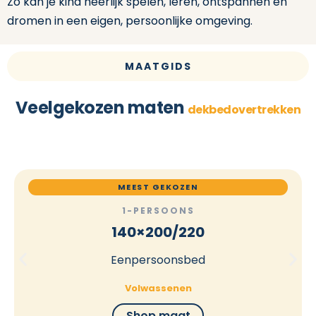
Zo kan je kind heerlijk spelen, leren, ontspannen en
dromen in een eigen, persoonlijke omgeving.
MAATGIDS
Veelgekozen maten
dekbedovertrekken
MEEST GEKOZEN
1-PERSOONS
140×200/220
Eenpersoonsbed
Volwassenen
Shop maat