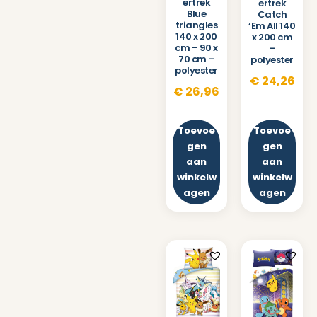
ertrek
ertrek
Blue
Catch
triangles
‘Em All 140
140 x 200
x 200 cm
cm – 90 x
–
70 cm –
polyester
polyester
€
24,26
€
26,96
Toevoe
Toevoe
gen
gen
aan
aan
winkelw
winkelw
agen
agen