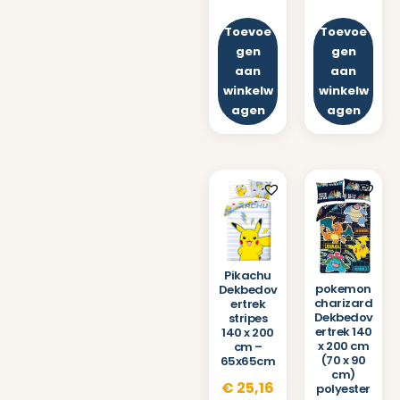
Toevoe
Toevoe
gen
gen
aan
aan
winkelw
winkelw
agen
agen
Pikachu
pokemon
Dekbedov
charizard
ertrek
Dekbedov
stripes
ertrek 140
140 x 200
x 200 cm
cm –
(70 x 90
65x65cm
cm)
€
25,16
polyester