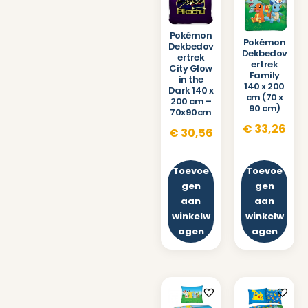
Pokémon
Pokémon
Dekbedov
Dekbedov
ertrek
ertrek
City Glow
Family
in the
140 x 200
Dark 140 x
cm (70 x
200 cm –
90 cm)
70x90cm
€
33,26
€
30,56
Toevoe
Toevoe
gen
gen
aan
aan
winkelw
winkelw
agen
agen