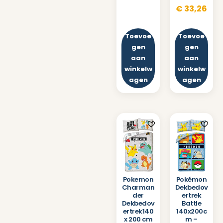
€
33,26
Toevoe
Toevoe
gen
gen
aan
aan
winkelw
winkelw
agen
agen
Pokémon
Pokemon
Dekbedov
Charman
ertrek
der
Battle
Dekbedov
140x200c
ertrek140
m –
x 200 cm