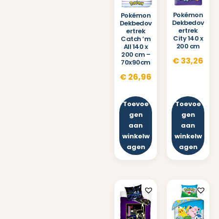
Pokémon
Pokémon
Dekbedov
Dekbedov
ertrek
ertrek
City 140 x
Catch ‘m
200 cm
All 140 x
200 cm –
€
33,26
70x90cm
€
26,96
Toevoe
Toevoe
gen
gen
aan
aan
winkelw
winkelw
agen
agen