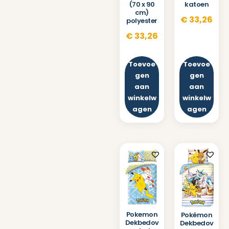
katoen
(70 x 90
cm)
€
33,26
polyester
€
33,26
Toevoe
Toevoe
gen
gen
aan
aan
winkelw
winkelw
agen
agen
Pokemon
Pokémon
Dekbedov
Dekbedov