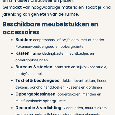
en stimuleert creativiteit en plezier.
Gemaakt van hoogwaardige materialen, zodat je kind
jarenlang kan genieten van de ruimte.
Beschikbare meubelstukken en
accessoires
Bedden
: eenpersoons- of twijfelaars, met of zonder
Pokémon-beddengoed en opbergruimte
Kasten
: ruime kledingkasten, nachtkastjes en
opbergoplossingen
Bureaus & stoelen
: praktisch en stijlvol voor studie,
hobby’s en spel
Textiel & beddengoed
: dekbedovertrekken, fleece
dekens, poncho handdoeken, kussens en gordijnen
Opbergoplossingen
: opbergboxen, manden en
multifunctionele opbergruimte
Decoratie & verlichting
: vloerkleden, muurstickers,
lampen en andere Pokémon-decoratieve elementen