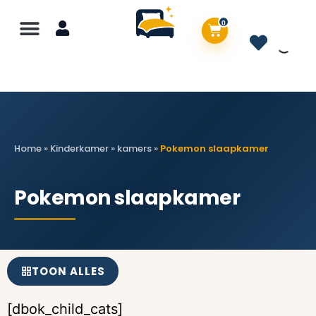
0
Home
»
Kinderkamer
»
kamers
»
Pokemon slaapkamer
Pokemon slaapkamer
TOON ALLES
[dbok_child_cats]