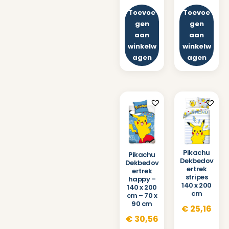
Toevoe
Toevoe
gen
gen
aan
aan
winkelw
winkelw
agen
agen
Pikachu
Pikachu
Dekbedov
Dekbedov
ertrek
ertrek
stripes
happy –
140 x 200
140 x 200
cm
cm – 70 x
90 cm
€
25,16
€
30,56