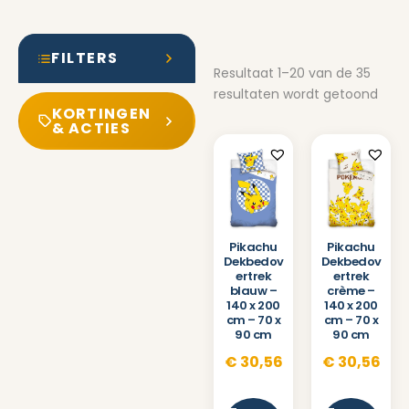
FILTERS
Resultaat 1–20 van de 35
resultaten wordt getoond
KORTINGEN
& ACTIES
Pikachu
Pikachu
Dekbedov
Dekbedov
ertrek
ertrek
blauw –
crème –
140 x 200
140 x 200
cm – 70 x
cm – 70 x
90 cm
90 cm
€
30,56
€
30,56