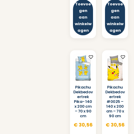
Toevoe
Toevoe
gen
gen
aan
aan
winkelw
winkelw
agen
agen
Pikachu
Pikachu
Dekbedov
Dekbedov
ertrek
ertrek
Pika- 140
#0025 –
x 200 cm
140 x 200
– 70 x 90
cm – 70 x
cm
90 cm
€
30,56
€
30,56