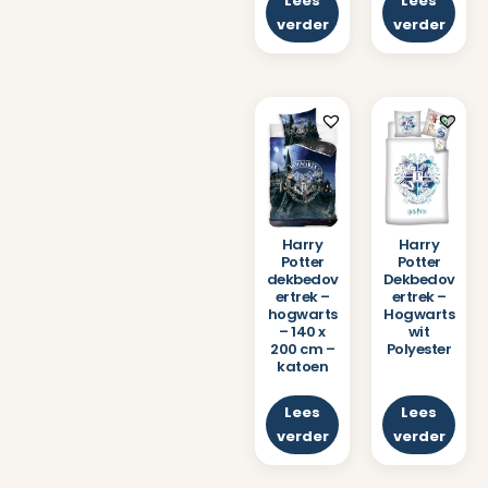
Lees
Lees
verder
verder
Harry
Harry
Potter
Potter
dekbedov
Dekbedov
ertrek –
ertrek –
hogwarts
Hogwarts
– 140 x
wit
200 cm –
Polyester
katoen
Lees
Lees
verder
verder