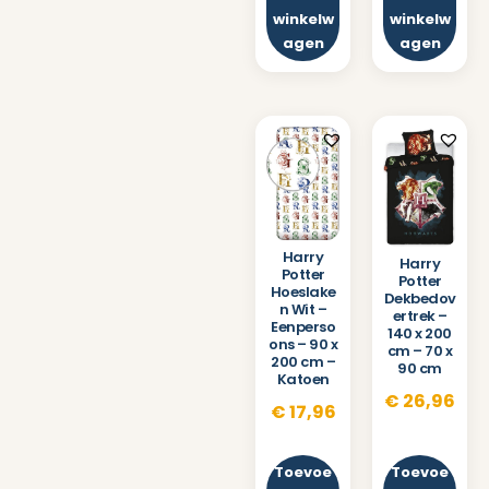
winkelw
winkelw
agen
agen
Harry
Harry
Potter
Potter
Hoeslake
Dekbedov
n Wit –
ertrek –
Eenperso
140 x 200
ons – 90 x
cm – 70 x
200 cm –
90 cm
Katoen
€
26,96
€
17,96
Toevoe
Toevoe