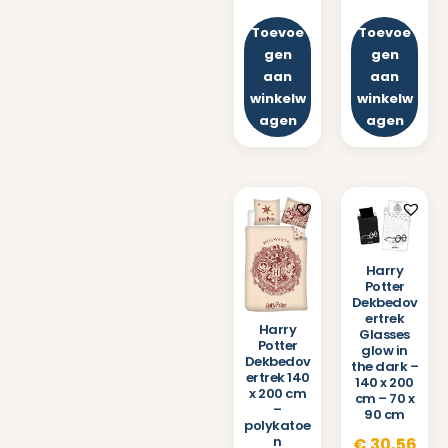
Toevoe
Toevoe
gen
gen
aan
aan
winkelw
winkelw
agen
agen
Harry
Potter
Dekbedov
ertrek
Harry
Glasses
Potter
glow in
Dekbedov
the dark –
ertrek 140
140 x 200
x 200 cm
cm – 70 x
–
90 cm
polykatoe
n
€
30,56