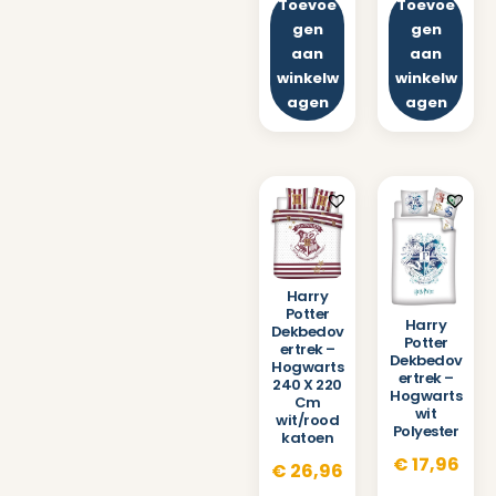
Toevoe
Toevoe
gen
gen
aan
aan
winkelw
winkelw
agen
agen
Harry
Potter
Harry
Dekbedov
Potter
ertrek –
Dekbedov
Hogwarts
ertrek –
240 X 220
Hogwarts
Cm
wit
wit/rood
Polyester
katoen
€
17,96
€
26,96