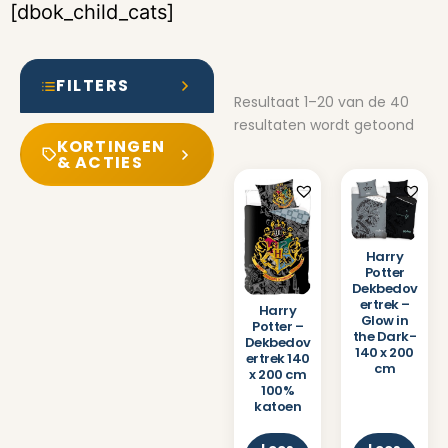
[dbok_child_cats]
FILTERS
Resultaat 1–20 van de 40
resultaten wordt getoond
KORTINGEN
& ACTIES
Harry
Potter
Dekbedov
ertrek –
Harry
Glow in
Potter –
the Dark-
Dekbedov
140 x 200
ertrek 140
cm
x 200 cm
100%
katoen