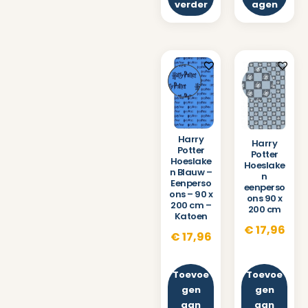
verder
agen
Harry
Harry
Potter
Potter
Hoeslake
Hoeslake
n Blauw –
n
Eenperso
eenperso
ons – 90 x
ons 90 x
200 cm –
200 cm
Katoen
€
17,96
€
17,96
Toevoe
Toevoe
gen
gen
aan
aan