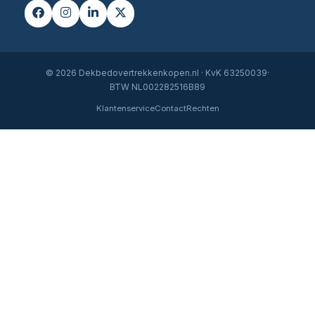
© 2026 Dekbedovertrekkenkopen.nl · KvK 63250039·
BTW NL002282516B89
Klantenservice
Contact
Rechten