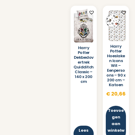
Harry
Harry
Potter
Potter
Hoeslake
Dekbedov
n Icons
ertrek
Wit –
Quidditch
Eenperso
Classic –
ons – 90 x
140 x 200
200 cm –
cm
Katoen
€
20,66
Toevoe
gen
aan
Lees
winkelw