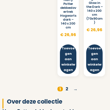
Glow in
Potter
the Dark –
dekbedov
140 x 200
ertrek
cm
Hogwarts
(70x90cm
dark –
)
140 x 200
cm
€
26,96
€
26,96
Toevoe
Toevoe
gen
gen
aan
aan
winkelw
winkelw
agen
agen
2
→
1
Over deze collectie