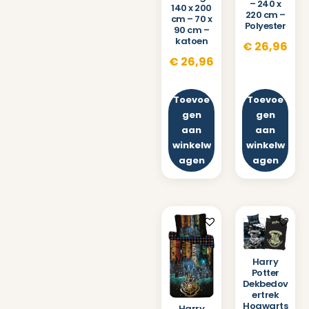
– 240 x
140 x 200
220 cm –
cm – 70 x
Polyester
90 cm –
katoen
€
26,96
€
26,96
Toevoe
Toevoe
gen
gen
aan
aan
winkelw
winkelw
agen
agen
Harry
Potter
Dekbedov
ertrek
Hogwarts
Harry