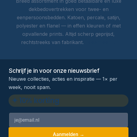
Breed assortiment in goed betaalbare én luxe
dekbedovertrekken voor twee- en
eenpersoonsbedden. Katoen, percale, satijn,
polyester en flanel — in effen kleuren of met
opvallende prints. Altijd scherp geprijsd,
rechtstreeks van fabrikant.
Lees meer →
Schrijf je in voor onze nieuwsbrief
Nieuwe collecties, acties en inspiratie — 1× per
week, nooit spam.
✦ 10% korting
Aanmelden →