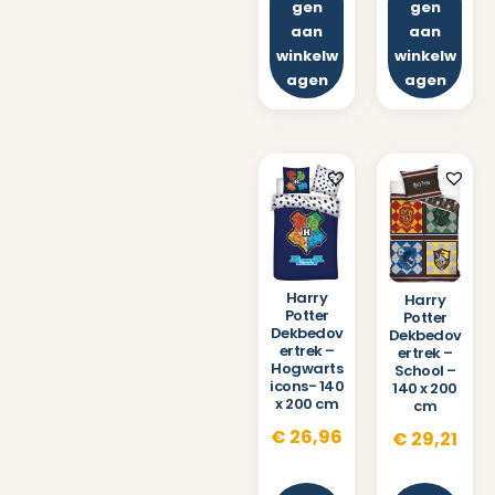
gen
gen
aan
aan
winkelw
winkelw
agen
agen
Harry
Harry
Potter
Potter
Dekbedov
Dekbedov
ertrek –
ertrek –
Hogwarts
School –
icons- 140
140 x 200
x 200 cm
cm
€
26,96
€
29,21