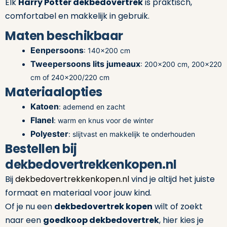
Elk
Harry Potter dekbedovertrek
is praktisch,
comfortabel en makkelijk in gebruik.
Maten beschikbaar
Eenpersoons
: 140×200 cm
Tweepersoons lits jumeaux
: 200×200 cm, 200×220
cm of 240×200/220 cm
Materiaalopties
Katoen
: ademend en zacht
Flanel
: warm en knus voor de winter
Polyester
: slijtvast en makkelijk te onderhouden
Bestellen bij
dekbedovertrekkenkopen.nl
Bij
dekbedovertrekkenkopen.nl
vind je altijd het juiste
formaat en materiaal voor jouw kind.
Of je nu een
dekbedovertrek kopen
wilt of zoekt
naar een
goedkoop dekbedovertrek
, hier kies je