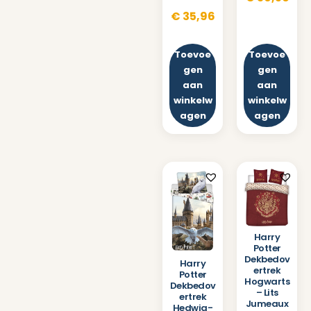
€
35,96
Toevoe
Toevoe
gen
gen
aan
aan
winkelw
winkelw
agen
agen
Harry
Potter
Dekbedov
Harry
ertrek
Potter
Hogwarts
Dekbedov
– Lits
ertrek
Jumeaux
Hedwig-