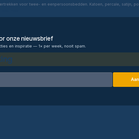
rtrekken voor twee- en eenpersoonsbedden. Katoen, percale, satijn, poly
Lees meer →
voor onze nieuwsbrief
cties en inspiratie — 1× per week, nooit spam.
ting
Aan