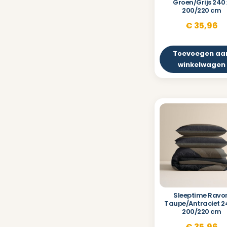
Groen/Grijs 240 
200/220 cm
€
35,96
Toevoegen aa
winkelwagen
Sleeptime Ravo
Taupe/Antraciet 2
200/220 cm
€
35,96