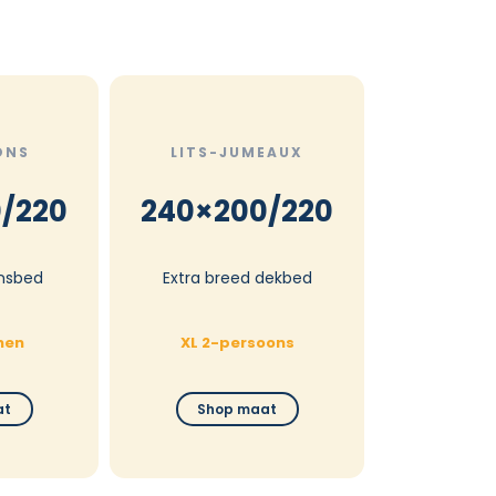
ONS
LITS-JUMEAUX
/220
240×200/220
nsbed
Extra breed dekbed
nen
XL 2-persoons
at
Shop maat