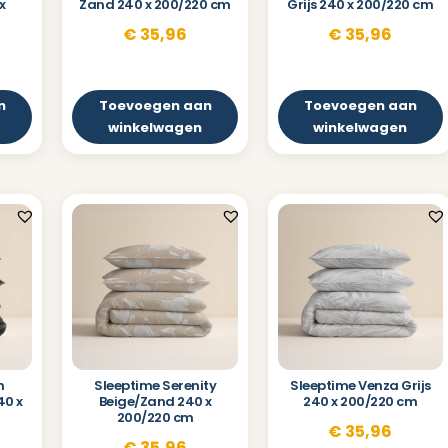
x
Zand 240 x 200/220 cm
Grijs 240 x 200/220 cm
€
35,96
€
35,96
n
Toevoegen aan
Toevoegen aan
winkelwagen
winkelwagen
n
Sleeptime Serenity
Sleeptime Venza Grijs
40 x
Beige/Zand 240 x
240 x 200/220 cm
200/220 cm
€
35,96
€
35,96