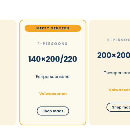
MEEST GEKOZEN
2-PERSO
1-PERSOONS
200×200
140×200/220
Tweepersoo
Eenpersoonsbed
Volwasse
Volwassenen
Shop ma
Shop maat