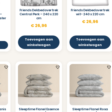
Friends Dekbedovertrek
Friends Dekbedovertrek
 –
Central Perk – 240 x 220
wit- 240 x 220 cm
ster
cm
€
26,96
€
26,96
Toevoegen aan
Toevoegen aan
winkelwagen
winkelwagen
anis
Sleeptime Flanel Essence
Sleeptime Flanel Rosa