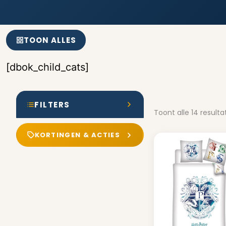
TOON ALLES
[dbok_child_cats]
FILTERS
Toont alle 14 result
KORTINGEN & ACTIES