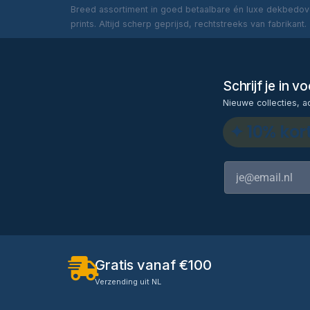
Breed assortiment in goed betaalbare én luxe dekbedove
prints. Altijd scherp geprijsd, rechtstreeks van fabrikant.
Schrijf je in 
Nieuwe collecties, a
✦ 10% kor
Gratis vanaf €100
Verzending uit NL