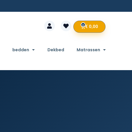
0
€
0,00
bedden
Dekbed
Matrassen