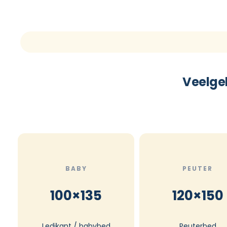
Veelge
BABY
PEUTER
100×135
120×150
Ledikant / babybed
Peuterbed