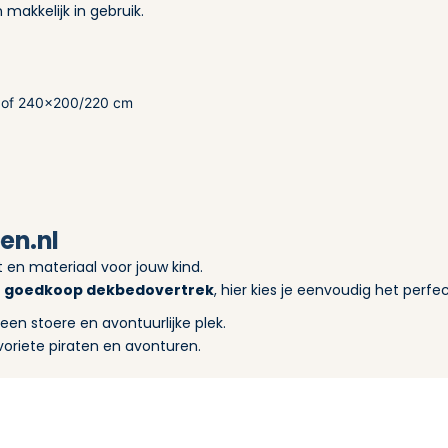
 makkelijk in gebruik.
 of 240×200/220 cm
en.nl
at en materiaal voor jouw kind.
n
goedkoop dekbedovertrek
, hier kies je eenvoudig het perf
en stoere en avontuurlijke plek.
voriete piraten en avonturen.