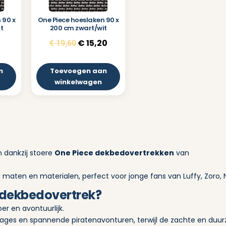
 90 x
One Piece hoeslaken 90 x
t
200 cm zwart/wit
€
15,20
€
19,60
n
Toevoegen aan
winkelwagen
 dankzij stoere
One Piece dekbedovertrekken
van
se maten en materialen, perfect voor jonge fans van Luffy, Zoro,
 dekbedovertrek?
r en avontuurlijk.
nages en spannende piratenavonturen, terwijl de zachte en duur