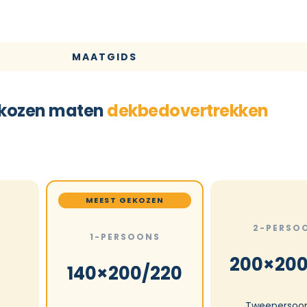
MAATGIDS
kozen maten
dekbedovertrekken
MEEST GEKOZEN
2-PERSO
1-PERSOONS
200×200
140×200/220
Tweepersoo