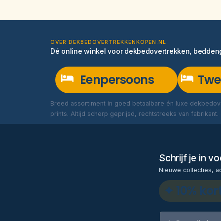
OVER DEKBEDOVERTREKKENKOPEN.NL
Dé online winkel voor dekbedovertrekken, bedde
Eenpersoons
Twe
Breed assortiment in goed betaalbare én luxe dekbedove
prints. Altijd scherp geprijsd, rechtstreeks van fabrikant.
Schrijf je in 
Nieuwe collecties, a
✦ 10% kor