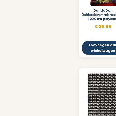
DandaDan
Dekbedovertrek roo
x 200 cm polyest
€
26,96
Toevoegen aa
winkelwagen