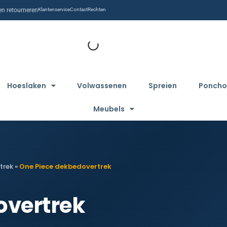
n retourneren
Klantenservice
Contact
Rechten
Hoeslaken
Volwassenen
Spreien
Poncho
Meubels
trek
»
One Piece dekbedovertrek
overtrek