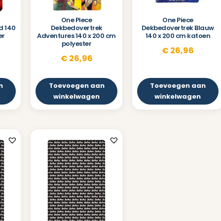
One Piece
One Piece
d 140
Dekbedovertrek
Dekbedovertrek Blauw
er
Adventures 140 x 200 cm
140 x 200 cm katoen
polyester
€
26,96
€
26,96
n
Toevoegen aan
Toevoegen aan
winkelwagen
winkelwagen