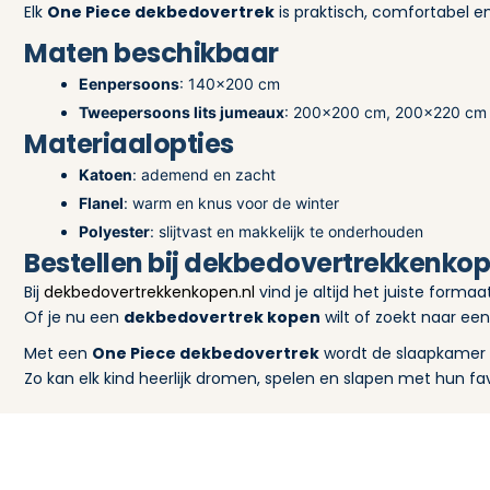
Elk
One Piece dekbedovertrek
is praktisch, comfortabel en
Maten beschikbaar
Eenpersoons
: 140×200 cm
Tweepersoons lits jumeaux
: 200×200 cm, 200×220 cm
Materiaalopties
Katoen
: ademend en zacht
Flanel
: warm en knus voor de winter
Polyester
: slijtvast en makkelijk te onderhouden
Bestellen bij dekbedovertrekkenkop
Bij
dekbedovertrekkenkopen.nl
vind je altijd het juiste forma
Of je nu een
dekbedovertrek kopen
wilt of zoekt naar ee
Met een
One Piece dekbedovertrek
wordt de slaapkamer e
Zo kan elk kind heerlijk dromen, spelen en slapen met hun fa