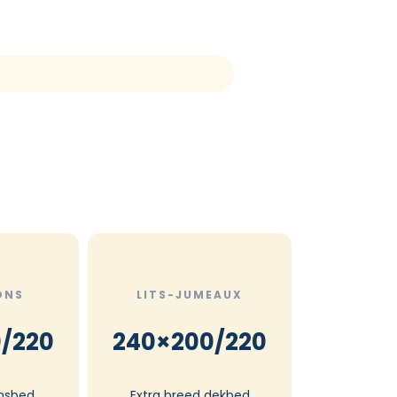
ONS
LITS-JUMEAUX
/220
240×200/220
nsbed
Extra breed dekbed