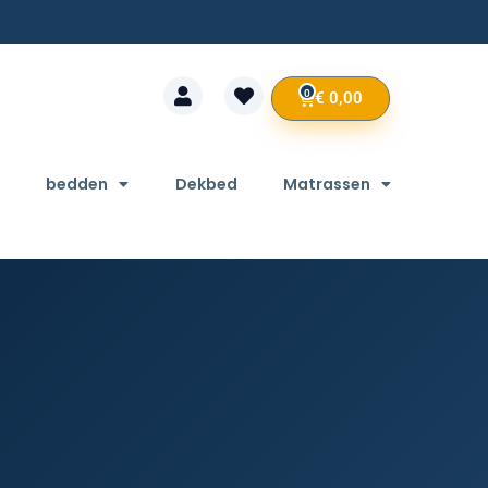
0
€
0,00
bedden
Dekbed
Matrassen