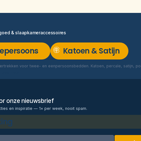
ngoed & slaapkameraccessoires
epersoons
Katoen & Satijn
rtrekken voor twee- en eenpersoonsbedden. Katoen, percale, satijn, poly
Lees meer →
voor onze nieuwsbrief
cties en inspiratie — 1× per week, nooit spam.
ting