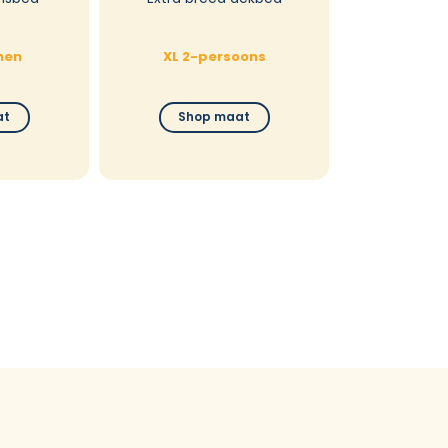
nen
XL 2-persoons
at
Shop maat
30 dag
Niet tev