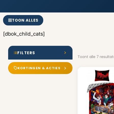
TOON ALLES
[dbok_child_cats]
FILTERS
Toont alle 7 resulta
KORTINGEN & ACTIES