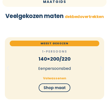
MAATGIDS
Veelgekozen maten
dekbedovertrekken
MEEST GEKOZEN
1-PERSOONS
140×200/220
Eenpersoonsbed
Volwassenen
Shop maat