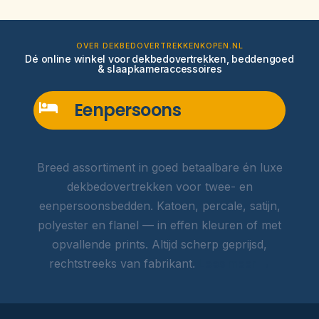
OVER DEKBEDOVERTREKKENKOPEN.NL
Dé online winkel voor dekbedovertrekken, beddengoed
& slaapkameraccessoires
Eenpersoons
Breed assortiment in goed betaalbare én luxe
dekbedovertrekken voor twee- en
eenpersoonsbedden. Katoen, percale, satijn,
polyester en flanel — in effen kleuren of met
opvallende prints. Altijd scherp geprijsd,
rechtstreeks van fabrikant.
Lees meer →