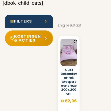
[dbok_child_cats]
FILTERS
Enig resultaat
KORTINGEN
& ACTIES
X Box
Dekbedov
ertrek
tweepers
oons roze
200 x 200
cm
€
62,96