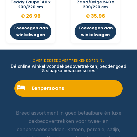
Teddy Taupe 140 x
Zand/Beige 240 x
200/220 cm
200/220 cm
€
26,96
€
35,96
Toevoegen aan
Toevoegen aan
winkelwagen
winkelwagen
OVER DEKBEDOVERTREKKENKOPEN.NL
Dé online winkel voor dekbedovertrekken, beddengoed
& slaapkameraccessoires
Eenpersoons
Breed assortiment in goed betaalbare én luxe
dekbedovertrekken voor twee- en
eenpersoonsbedden. Katoen, percale, satijn,