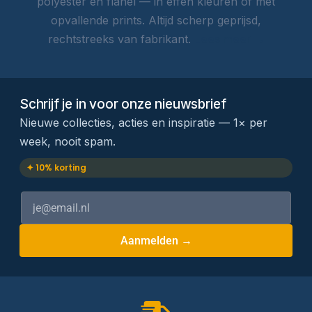
polyester en flanel — in effen kleuren of met
opvallende prints. Altijd scherp geprijsd,
rechtstreeks van fabrikant.
Lees meer →
Schrijf je in voor onze nieuwsbrief
Nieuwe collecties, acties en inspiratie — 1× per
week, nooit spam.
✦ 10% korting
Aanmelden →