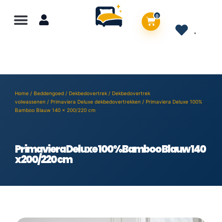
0
Home
/
Beddengoed
/
Dekbedovertrek
/
Dekbedovertrek
volwassenen
/
Primaviera Deluxe dekbedovertrekken
/ Primaviera Deluxe 100%
Bamboo Blauw 140 x 200/220 cm
Primaviera Deluxe 100% Bamboo Blauw 140
x 200/220 cm