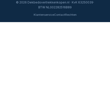
© 2026 Dekbedovertrekkenkopen.nl · KvK 63250039·
BTW NL002282516B89
Klantenservice
Contact
Rechten