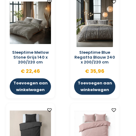
Sleeptime Mellow
Sleeptime Blue
Stone Grijs 140 x
Regatta Blauw 240
200/220 cm
x 200/220 cm
€
22,46
€
35,96
Toevoegen aan
Toevoegen aan
winkelwagen
winkelwagen