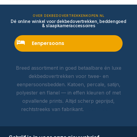
OVER DEKBEDOVERTREKKENKOPEN.NL
Dé online winkel voor dekbedovertrekken, beddengoed
& slaapkameraccessoires
Eenpersoons
Breed assortiment in goed betaalbare én luxe
dekbedovertrekken voor twee- en
eenpersoonsbedden. Katoen, percale, satijn,
polyester en flanel — in effen kleuren of met
opvallende prints. Altijd scherp geprijsd,
rechtstreeks van fabrikant.
Lees meer →