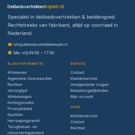
kopen.nl
Dekbedovertrekken
Specialist in dekbedovertrekken & beddengoed.
Rechtstreeks van fabrikant, altijd op voorraad in
Nederland.
info@dekbedovertrekkenkopen.nl
Ma–vrij 09:00 – 17:00
KLANTINFORMATIE
SERVICE
Afrekenen
Contact
Algemene Voorwaarden
Klantenservice
Rechten
Veelgestelde vragen
Verlanglijst
Betaalmogelijkheden
Winkelwagen
Mijn account
Kortingscodes
SHOP
Privacybeleid
Klachten
Klantenservice
Herroepingsrecht
Contact
Terugbetaal- en
Rechten
retourneringsbeleid