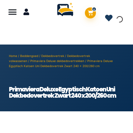
0
Home
/
Beddengoed
/
Dekbedovertrek
/
Dekbedovertrek
volwassenen
/
Primaviera Deluxe dekbedovertrekken
/ Primaviera Deluxe
Egyptisch Katoen Uni Dekbedovertrek Zwart 240 x 200/260 cm
Primaviera Deluxe Egyptisch Katoen Uni
Dekbedovertrek Zwart 240 x 200/260 cm