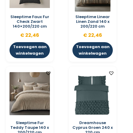
Sleeptime Faux Fur
Sleeptime Linear
Check Zwart
Linen Zand 140 x
140×200/220 cm
200/220 cm
€
22,46
€
22,46
Toevoegen aan
Toevoegen aan
winkelwagen
winkelwagen
Sleeptime Fur
Dreamhouse
Teddy Taupe 140 x
Cyprus Groen 240 x
200/220 cm
220 cm