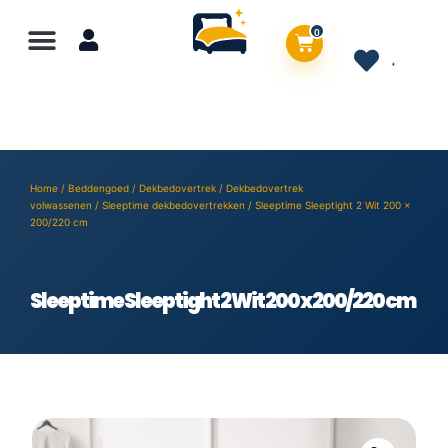
0
Home
/
Beddengoed
/
Dekbedovertrek
/
Dekbedovertrek
volwassenen
/
Sleeptime dekbedovertrekken
/ Sleeptime Sleeptight 2 Wit 200 x
200/220 cm
Sleeptime Sleeptight 2 Wit 200 x 200/220 cm