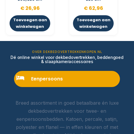
€
26,96
€
62,96
Toevoegen aan
Toevoegen aan
winkelwagen
winkelwagen
OVER DEKBEDOVERTREKKENKOPEN.NL
Dé online winkel voor dekbedovertrekken, beddengoed
& slaapkameraccessoires
Eenpersoons
Breed assortiment in goed betaalbare én luxe
dekbedovertrekken voor twee- en
eenpersoonsbedden. Katoen, percale, satijn,
polyester en flanel — in effen kleuren of met