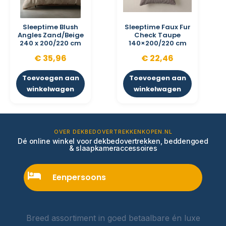
Sleeptime Blush
Sleeptime Faux Fur
Angles Zand/Beige
Check Taupe
240 x 200/220 cm
140×200/220 cm
€
35,96
€
22,46
Toevoegen aan
Toevoegen aan
winkelwagen
winkelwagen
OVER DEKBEDOVERTREKKENKOPEN.NL
Dé online winkel voor dekbedovertrekken, beddengoed
& slaapkameraccessoires
Eenpersoons
Breed assortiment in goed betaalbare én luxe