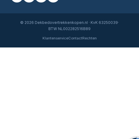
© 2026 Dekbedovertrekkenkopen.nl · KvK 63250039·
BTW NL002282516B89
Klantenservice
Contact
Rechten