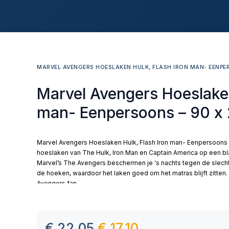
MARVEL AVENGERS HOESLAKEN HULK, FLASH IRON MAN- EENPER
Marvel Avengers Hoeslaken
man- Eenpersoons – 90 x
Marvel Avengers Hoeslaken Hulk, Flash Iron man- Eenpersoons
hoeslaken van The Hulk, Iron Man en Captain America op een 
Marvel’s The Avengers beschermen je ‘s nachts tegen de slechte
de hoeken, waardoor het laken goed om het matras blijft zitten
Avengers fan.
€
22,05
€
17,10