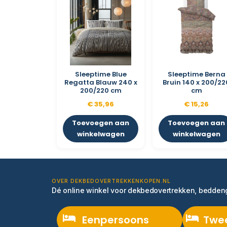
Sleeptime Blue
Sleeptime Berna
Regatta Blauw 240 x
Bruin 140 x 200/22
200/220 cm
cm
€
35,96
€
15,26
Toevoegen aan
Toevoegen aan
winkelwagen
winkelwagen
OVER DEKBEDOVERTREKKENKOPEN.NL
Dé online winkel voor dekbedovertrekken, bedde
Eenpersoons
Twe