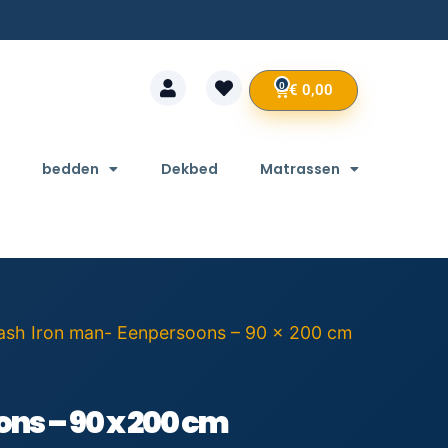
0
€
0,00
bedden
Dekbed
Matrassen
lash Iron man- Eenpersoons – 90 x 200 cm
ns – 90 x 200 cm