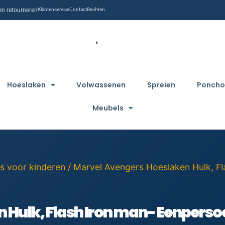
n retourneren
Klantenservice
Contact
Rechten
Hoeslaken
Volwassenen
Spreien
Poncho
Meubels
s voor kinderen
/ Marvel Avengers Hoeslaken Hulk, F
Hulk, Flash Iron man- Eenpersoo