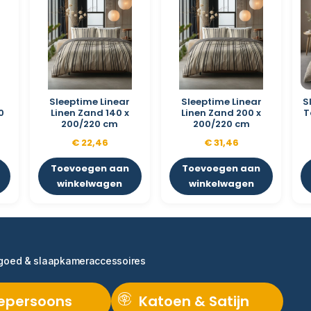
Sleeptime Linear
Sleeptime Linear
S
0
Linen Zand 140 x
Linen Zand 200 x
T
200/220 cm
200/220 cm
€
22,46
€
31,46
Toevoegen aan
Toevoegen aan
winkelwagen
winkelwagen
ngoed & slaapkameraccessoires
epersoons
Katoen & Satijn