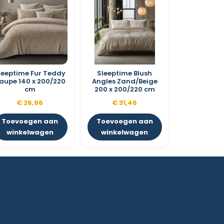
leeptime Fur Teddy
Sleeptime Blush
aupe 140 x 200/220
Angles Zand/Beige
cm
200 x 200/220 cm
€
26,96
€
31,46
Toevoegen aan
Toevoegen aan
winkelwagen
winkelwagen