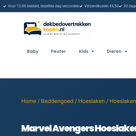
Voor 12:00 besteld, dezelfde dag verzonden
Verzendkosten €6,50
30 dage
Baby
Peuter
Kids
Dieren
Home
/
Beddengoed
/
Hoeslaken
/
Hoeslaken
Marvel Avengers Hoeslaken 