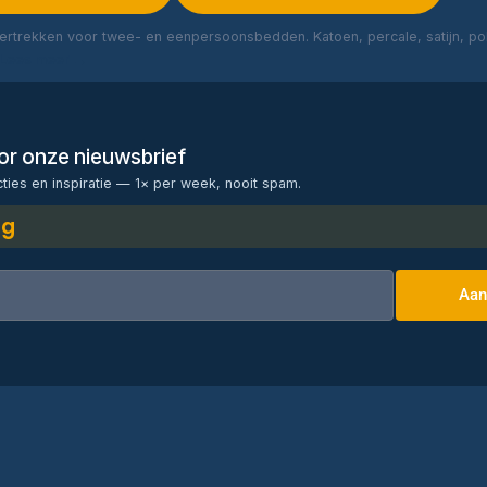
rtrekken voor twee- en eenpersoonsbedden. Katoen, percale, satijn, poly
Lees meer →
voor onze nieuwsbrief
cties en inspiratie — 1× per week, nooit spam.
ng
Aan