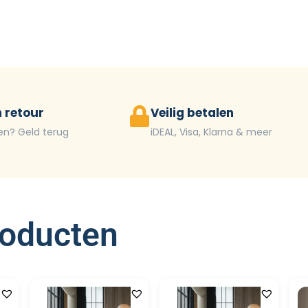
 retour
Veilig betalen
en? Geld terug
iDEAL, Visa, Klarna & meer
roducten