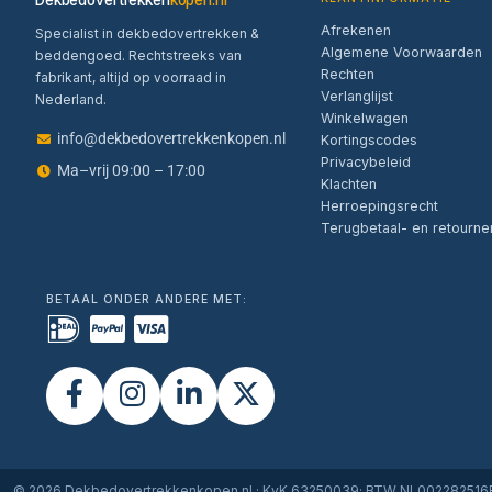
Dekbedovertrekken
kopen.nl
Afrekenen
Specialist in dekbedovertrekken &
Algemene Voorwaarden
beddengoed. Rechtstreeks van
Rechten
fabrikant, altijd op voorraad in
Verlanglijst
Nederland.
Winkelwagen
info@dekbedovertrekkenkopen.nl
Kortingscodes
Privacybeleid
Ma–vrij 09:00 – 17:00
Klachten
Herroepingsrecht
Terugbetaal- en retourne
BETAAL ONDER ANDERE MET:
© 2026 Dekbedovertrekkenkopen.nl · KvK 63250039· BTW NL00228251