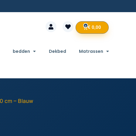
0
€
0,00
bedden
Dekbed
Matrassen
0 cm – Blauw