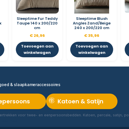
Sleeptime Fur Teddy
Sleeptime Blush
x
Taupe 140 x 200/220
Angles Zand/Beige
cm
240 x 200/220 cm
€
26,96
€
35,96
Toevoegen aan
Toevoegen aan
winkelwagen
winkelwagen
ngoed & slaapkameraccessoires
epersoons
Katoen & Satijn
rtrekken voor twee- en eenpersoonsbedden. Katoen, percale, satijn, poly
Lees meer →