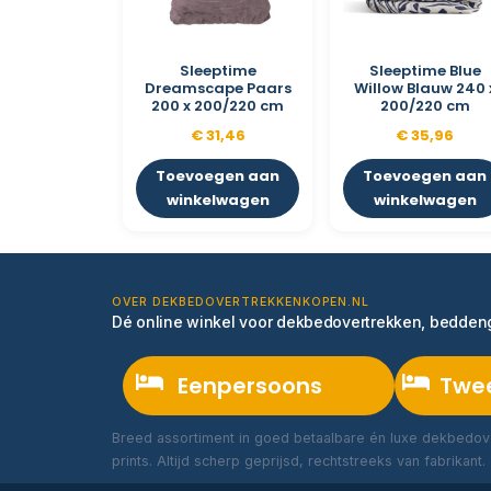
Sleeptime
Sleeptime Blue
Dreamscape Paars
Willow Blauw 240 
200 x 200/220 cm
200/220 cm
€
31,46
€
35,96
Toevoegen aan
Toevoegen aan
winkelwagen
winkelwagen
OVER DEKBEDOVERTREKKENKOPEN.NL
Dé online winkel voor dekbedovertrekken, bedde
Eenpersoons
Twe
Breed assortiment in goed betaalbare én luxe dekbedove
prints. Altijd scherp geprijsd, rechtstreeks van fabrikant.