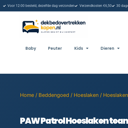
Voor 12:00 besteld, dezelfde dag verzonden
Verzendkosten €6,50
30 dage
Baby
Peuter
Kids
Dieren
Home
/
Beddengoed
/
Hoeslaken
/
Hoeslaken
PAW Patrol Hoeslaken team