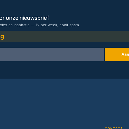
voor onze nieuwsbrief
cties en inspiratie — 1× per week, nooit spam.
ng
Aan
CONTACT