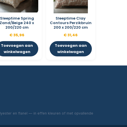
Sleeptime Spring
Sleeptime Clay
Zand/Beige 240 x
Contours Perzikbruin
200/220 cm
200 x 200/220 cm
€
35,96
€
31,46
Toevoegen aan
Toevoegen aan
winkelwagen
winkelwagen
ester en flanel — in effen kleuren of met opvallende