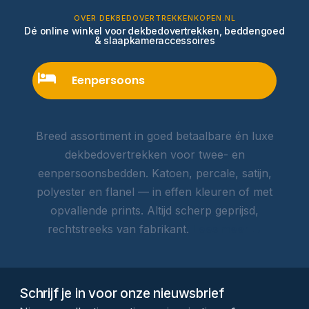
OVER DEKBEDOVERTREKKENKOPEN.NL
Dé online winkel voor dekbedovertrekken, beddengoed
& slaapkameraccessoires
Eenpersoons
Breed assortiment in goed betaalbare én luxe
dekbedovertrekken voor twee- en
eenpersoonsbedden. Katoen, percale, satijn,
polyester en flanel — in effen kleuren of met
opvallende prints. Altijd scherp geprijsd,
rechtstreeks van fabrikant.
Lees meer →
Schrijf je in voor onze nieuwsbrief