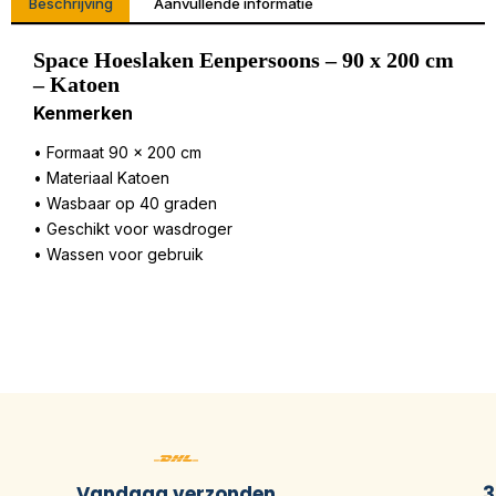
Beschrijving
Aanvullende informatie
Space Hoeslaken Eenpersoons – 90 x 200 cm
– Katoen
Kenmerken
• Formaat 90 x 200 cm
• Materiaal Katoen
• Wasbaar op 40 graden
• Geschikt voor wasdroger
• Wassen voor gebruik
Vandaag verzonden
3