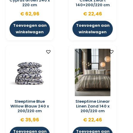
Cyprus Groen 240 x
Check Zwart
220 cm
140×200/220 cm
€
62,96
€
22,46
Toevoegen aan
Toevoegen aan
winkelwagen
winkelwagen
Sleeptime Blue
Sleeptime Linear
Willow Blauw 240 x
Linen Zand 140 x
200/220 cm
200/220 cm
€
35,96
€
22,46
Toevoegen aan
Toevoegen aan