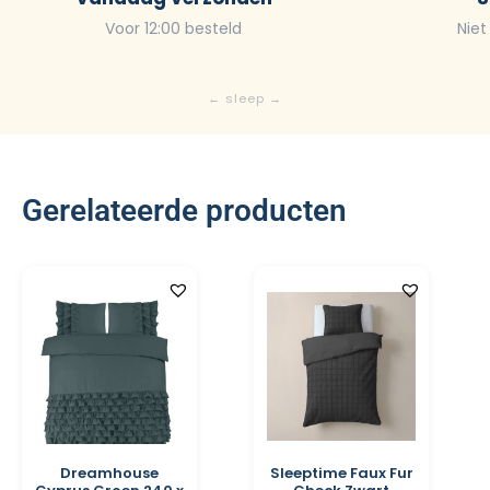
Voor 12:00 besteld
Niet
Gerelateerde producten
Dreamhouse
Sleeptime Faux Fur