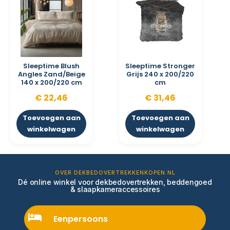
Sleeptime Blush
Sleeptime Stronger
Angles Zand/Beige
Grijs 240 x 200/220
140 x 200/220 cm
cm
€
22,46
€
31,46
Toevoegen aan
Toevoegen aan
winkelwagen
winkelwagen
OVER DEKBEDOVERTREKKENKOPEN.NL
Dé online winkel voor dekbedovertrekken, beddengoed
& slaapkameraccessoires
Eenpersoons