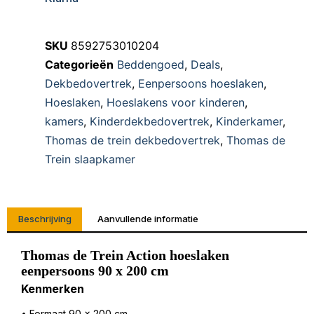
SKU
8592753010204
Categorieën
Beddengoed
,
Deals
,
Dekbedovertrek
,
Eenpersoons hoeslaken
,
Hoeslaken
,
Hoeslakens voor kinderen
,
kamers
,
Kinderdekbedovertrek
,
Kinderkamer
,
Thomas de trein dekbedovertrek
,
Thomas de
Trein slaapkamer
Beschrijving
Aanvullende informatie
Thomas de Trein Action hoeslaken
eenpersoons 90 x 200 cm
Kenmerken
• Formaat 90 x 200 cm