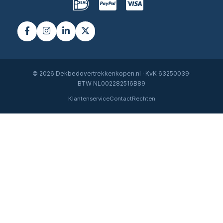
© 2026 Dekbedovertrekkenkopen.nl · KvK 63250039·
BTW NL002282516B89
Klantenservice
Contact
Rechten