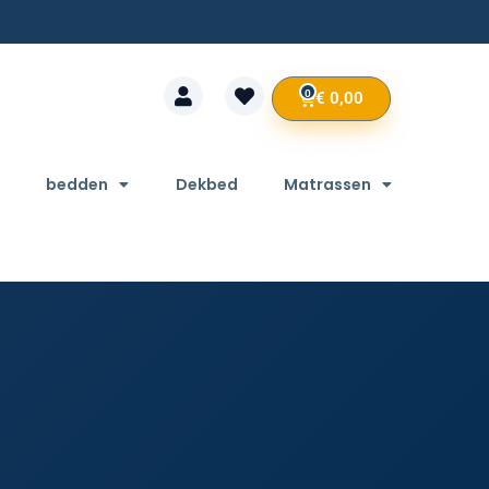
0
€
0,00
bedden
Dekbed
Matrassen