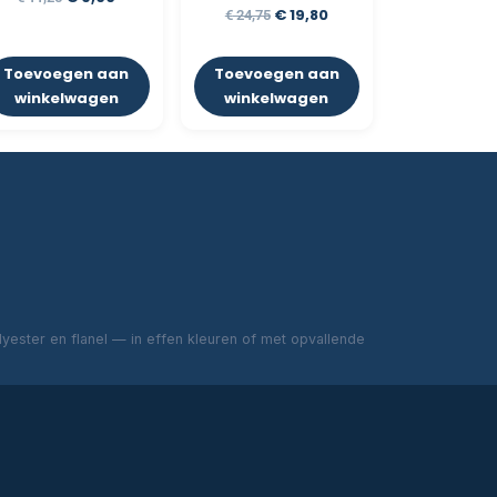
€
19,80
€
24,75
Toevoegen aan
Toevoegen aan
winkelwagen
winkelwagen
ester en flanel — in effen kleuren of met opvallende