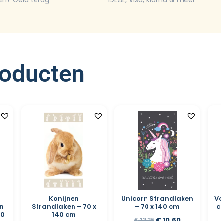
en? Geld terug
iDEAL, Visa, Klarna & meer
roducten
Konijnen
Unicorn Strandlaken
V
n
Strandlaken – 70 x
– 70 x 140 cm
c
40
140 cm
€
10,60
€
13,25