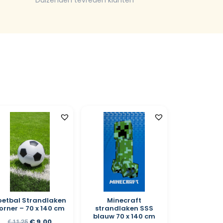
Duizenden tevreden klanten
oetbal Strandlaken
Minecraft
orner – 70 x 140 cm
strandlaken SSS
blauw 70 x 140 cm
€
9,00
€
11,25