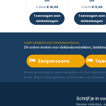
cm
cm
€
16,00
€
11,00
€
20,00
€
13,75
Toevoegen aan
Toevoegen aan
winkelwagen
winkelwagen
OVER DEKBEDOVERTREKKENKOPEN.NL
Dé online winkel voor dekbedovertrekken, bedde
Eenpersoons
Twe
Breed assortiment in goed betaalbare én luxe dekbedove
prints. Altijd scherp geprijsd, rechtstreeks van fabrikant.
Schrijf je in 
Nieuwe collecties, a