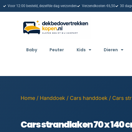
Voor 12:00 besteld, dezelfde dag verzonden
Verzendkosten €6,50
30 dage
Baby
Peuter
Kids
Dieren
Home
/
Handdoek
/
Cars handdoek
/ Cars st
Cars strandlaken 70 x 140 