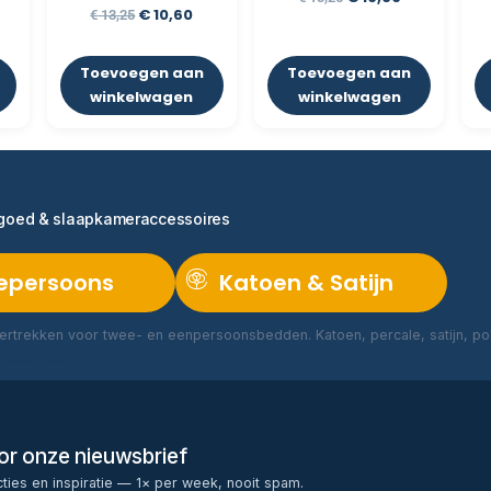
€
10,60
€
13,25
Toevoegen aan
Toevoegen aan
winkelwagen
winkelwagen
ngoed & slaapkameraccessoires
epersoons
Katoen & Satijn
rtrekken voor twee- en eenpersoonsbedden. Katoen, percale, satijn, poly
Lees meer →
voor onze nieuwsbrief
cties en inspiratie — 1× per week, nooit spam.