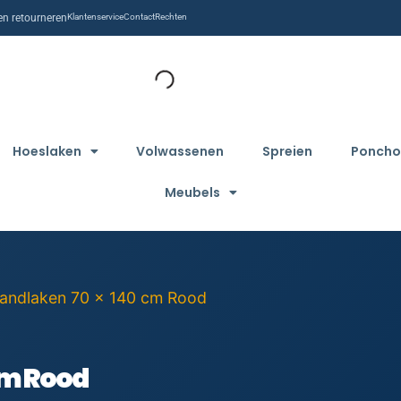
n retourneren
Klantenservice
Contact
Rechten
Hoeslaken
Volwassenen
Spreien
Poncho
Meubels
randlaken 70 x 140 cm Rood
cm Rood