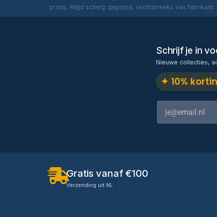
prints. Altijd scherp geprijsd, rechtstreeks van fabrikant.
Schrijf je in 
Nieuwe collecties, a
✦ 10% korti
Gratis vanaf €100
Verzending uit NL