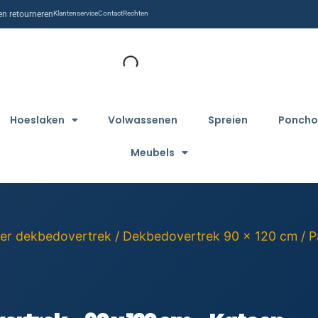
n retourneren
Klantenservice
Contact
Rechten
Hoeslaken
Volwassenen
Spreien
Poncho
Meubels
er dekbedovertrek
/
Dekbedovertrek 90 x 120 cm
/ P