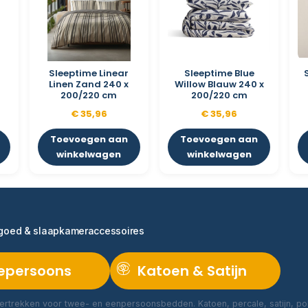
Sleeptime Linear
Sleeptime Blue
Linen Zand 240 x
Willow Blauw 240 x
200/220 cm
200/220 cm
€
35,96
€
35,96
Toevoegen aan
Toevoegen aan
winkelwagen
winkelwagen
ngoed & slaapkameraccessoires
epersoons
Katoen & Satijn
rtrekken voor twee- en eenpersoonsbedden. Katoen, percale, satijn, poly