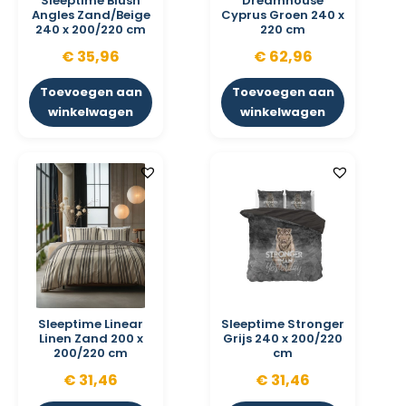
Sleeptime Blush
Dreamhouse
Angles Zand/Beige
Cyprus Groen 240 x
240 x 200/220 cm
220 cm
€
35,96
€
62,96
Toevoegen aan
Toevoegen aan
winkelwagen
winkelwagen
Sleeptime Linear
Sleeptime Stronger
Linen Zand 200 x
Grijs 240 x 200/220
200/220 cm
cm
€
31,46
€
31,46