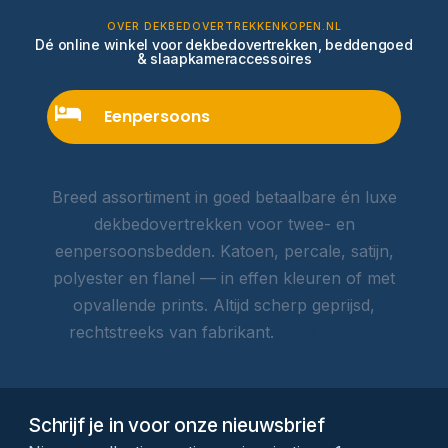
OVER DEKBEDOVERTREKKENKOPEN.NL
Dé online winkel voor dekbedovertrekken, beddengoed
& slaapkameraccessoires
Eenpersoons
Breed assortiment in goed betaalbare én luxe
dekbedovertrekken voor twee- en
eenpersoonsbedden. Katoen, percale, satijn,
polyester en flanel — in effen kleuren of met
opvallende prints. Altijd scherp geprijsd,
rechtstreeks van fabrikant.
Lees meer →
Schrijf je in voor onze nieuwsbrief