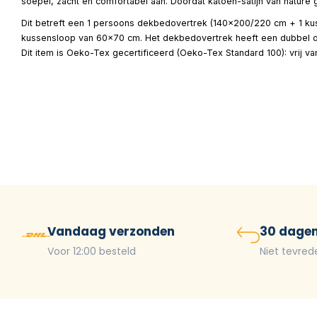
soepel, zacht en comfortabel aan. Doordat katoen-satijn van natur
Dit betreft een 1 persoons dekbedovertrek (140×200/220 cm + 1 kus
kussensloop van 60×70 cm. Het dekbedovertrek heeft een dubbel do
Dit item is Oeko-Tex gecertificeerd (Oeko-Tex Standard 100): vrij v
Vandaag verzonden
30 dagen
Voor 12:00 besteld
Niet tevred