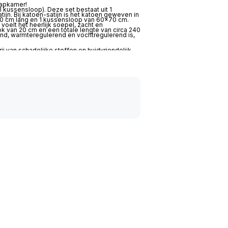
aapkamer!
 kussensloop). Deze set bestaat uit 1
jn. Bij katoen-satijn is het katoen geweven in
20 cm lang en 1 kussensloop van 60×70 cm.
voelt het heerlijk soepel, zacht en
 van 20 cm en een totale lengte van circa 240
nd, warmteregulerend en vochtregulerend is,
j van schadelijke stoffen en huidvriendelijk.