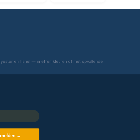
ester en flanel — in effen kleuren of met opvallende
melden →