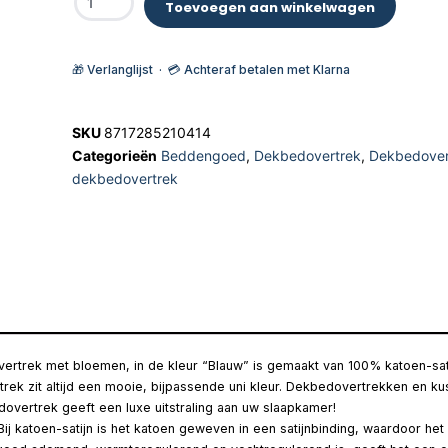
Toevoegen aan winkelwagen
🎁 Verlanglijst · 💳 Achteraf betalen met Klarna
SKU
8717285210414
Categorieën
Beddengoed
,
Dekbedovertrek
,
Dekbedover
dekbedovertrek
dovertrek met bloemen, in de kleur “Blauw” is gemaakt van 100% katoen-sa
trek zit altijd een mooie, bijpassende uni kleur. Dekbedovertrekken en 
overtrek geeft een luxe uitstraling aan uw slaapkamer!
 katoen-satijn is het katoen geweven in een satijnbinding, waardoor het ee