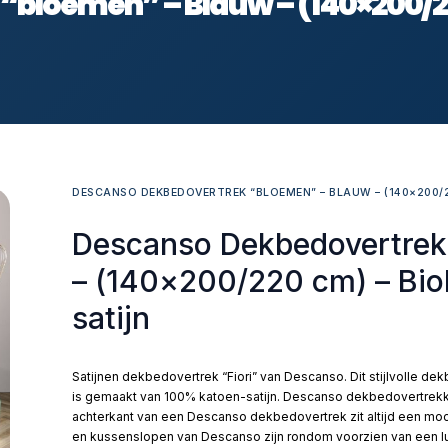
bloemen” – Blauw – (140×200/22
DESCANSO DEKBEDOVERTREK “BLOEMEN” – BLAUW – (140×200/2
Descanso Dekbedovertrek
– (140×200/220 cm) – Bio
satijn
Satijnen dekbedovertrek “Fiori” van Descanso. Dit stijlvolle de
is gemaakt van 100% katoen-satijn. Descanso dekbedovertrekken 
achterkant van een Descanso dekbedovertrek zit altijd een moo
en kussenslopen van Descanso zijn rondom voorzien van een lux