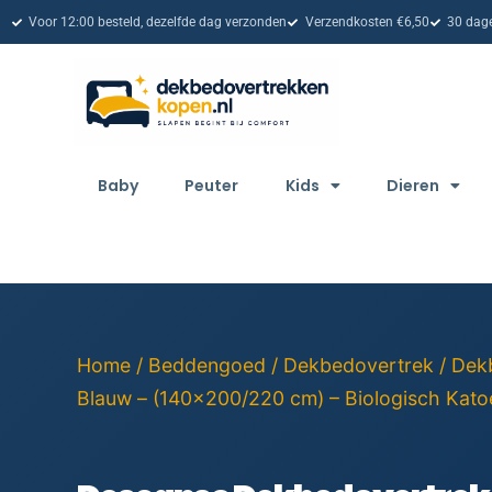
Voor 12:00 besteld, dezelfde dag verzonden
Verzendkosten €6,50
30 dage
Baby
Peuter
Kids
Dieren
Home
/
Beddengoed
/
Dekbedovertrek
/
Dek
Blauw – (140×200/220 cm) – Biologisch Katoe