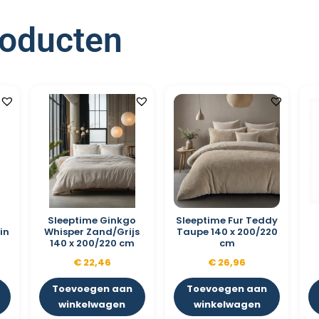
roducten
Sleeptime Ginkgo
Sleeptime Fur Teddy
in
Whisper Zand/Grijs
Taupe 140 x 200/220
m
140 x 200/220 cm
cm
€
22,46
€
26,96
Toevoegen aan
Toevoegen aan
winkelwagen
winkelwagen