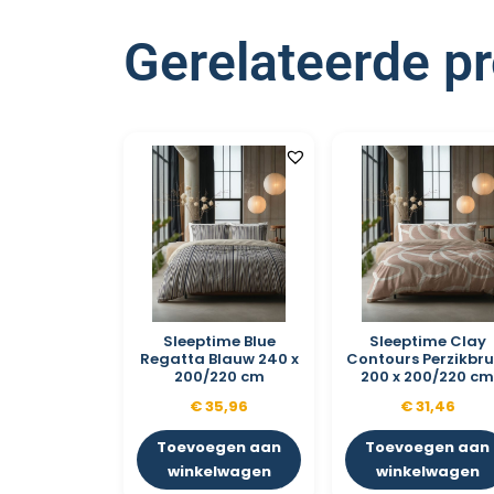
Gerelateerde p
Sleeptime Blue
Sleeptime Clay
Regatta Blauw 240 x
Contours Perzikbru
200/220 cm
200 x 200/220 c
€
35,96
€
31,46
Toevoegen aan
Toevoegen aan
winkelwagen
winkelwagen