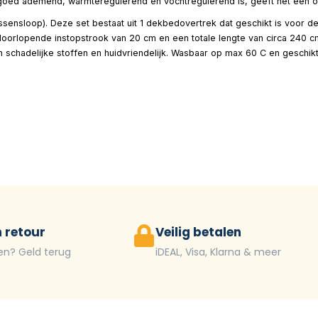
e goed ademend, warmteregulerend en vochtregulerend is, geeft het een o
sensloop). Deze set bestaat uit 1 dekbedovertrek dat geschikt is voor d
orlopende instopstrook van 20 cm en een totale lengte van circa 240 c
an schadelijke stoffen en huidvriendelijk. Wasbaar op max 60 C en geschi
 retour
Veilig betalen
en? Geld terug
iDEAL, Visa, Klarna & meer