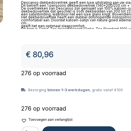
Descanso dekbedovertrek geeft een luxe uitstraling aan uw sl
Dit betreft een 1 persoons dekbedovertrek (140×200/220 cm + 1
De overtrekken van Descanso zijn gemaakt van 100% katoen-sati
dekbedovertrek dat geschikt is voor dekbedden van 200 tot 2
een satijnbinding, waardoor het een luxe glans krijgt. Bovendien 
Het dekbedovertrek heeft een dubbel doorlopende instopstrook
comfortabel aan. Doordat katoen-satijn van nature goed ademe
cm.
geeft het een optimaal slaapcomfort.
Dit item is Oeko-Tex gecertificeerd (Oeko-Tex Standard 100): vri
Wasbaar op max 60 C en geschikt voor de wasdroger.
€
80,96
276 op voorraad
Bezorging
binnen 1–3 werkdagen
, gratis vanaf €100
276 op voorraad
Toevoegen aan verlanglijst