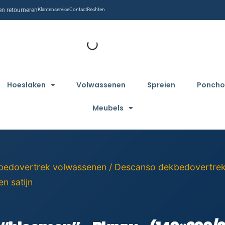
n retourneren
Klantenservice
Contact
Rechten
Hoeslaken
Volwassenen
Spreien
Poncho
Meubels
bedovertrek volwassenen
/
Descanso dekbedovertre
n satijn