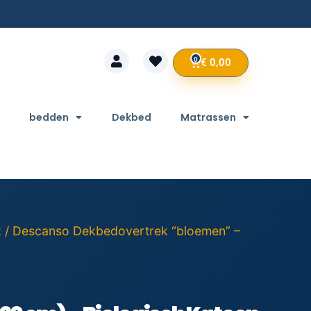
0
€
0,00
bedden
Dekbed
Matrassen
k
/ Descanso Dekbedovertrek “bloemen” –