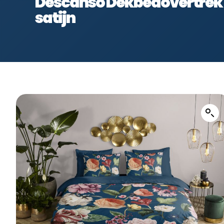
Descanso Dekbedovertrek “
satijn