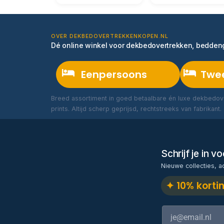
OVER DEKBEDOVERTREKKENKOPEN.NL
Dé online winkel voor dekbedovertrekken, bedde
Eenpersoons
Twe
Breed assortiment in goed betaalbare én luxe dekbedove
prints. Altijd scherp geprijsd, rechtstreeks van fabrikant.
Schrijf je in 
Nieuwe collecties, a
✦ 10% korti