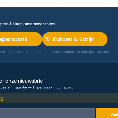
ngoed & slaapkameraccessoires
epersoons
Katoen & Satijn
rtrekken voor twee- en eenpersoonsbedden. Katoen, percale, satijn, poly
Lees meer →
voor onze nieuwsbrief
cties en inspiratie — 1× per week, nooit spam.
ng
Aan