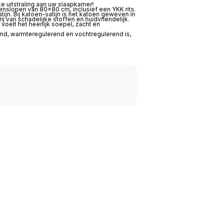
 uitstraling aan uw slaapkamer!
nslopen van 80×80 cm, inclusief een YKK rits.
jn. Bij katoen-satijn is het katoen geweven in
j van schadelijke stoffen en huidvriendelijk.
voelt het heerlijk soepel, zacht en
nd, warmteregulerend en vochtregulerend is,