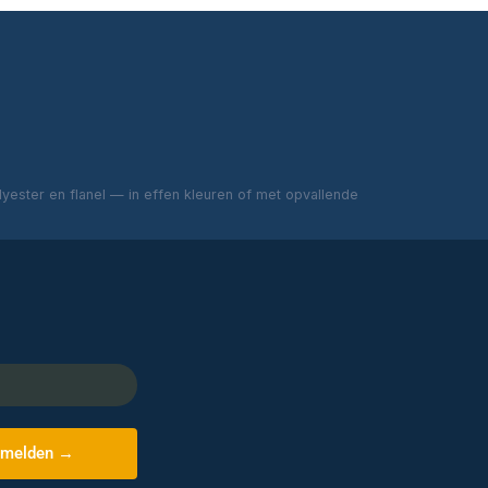
ester en flanel — in effen kleuren of met opvallende
melden →