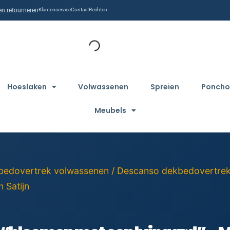
n retourneren
Klantenservice
Contact
Rechten
Hoeslaken
Volwassenen
Spreien
Poncho
Meubels
bedovertrek volwassenen
/
Descanso dekbedovertre
 Satijn