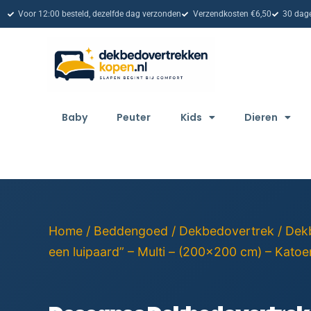
Voor 12:00 besteld, dezelfde dag verzonden
Verzendkosten €6,50
30 dage
Baby
Peuter
Kids
Dieren
Home
/
Beddengoed
/
Dekbedovertrek
/
Dek
een luipaard” – Multi – (200×200 cm) – Katoen