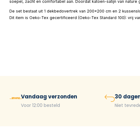
soepel, zacht en comfortabel aan. Doordat katoen-satijn van natur
De set bestaat uit 1 dekbedovertrek van 200×200 cm en 2 kussenslo
Dit item is Oeko-Tex gecertificeerd (Oeko-Tex Standard 100): vrij v
Vandaag verzonden
30 dagen
Voor 12:00 besteld
Niet tevred