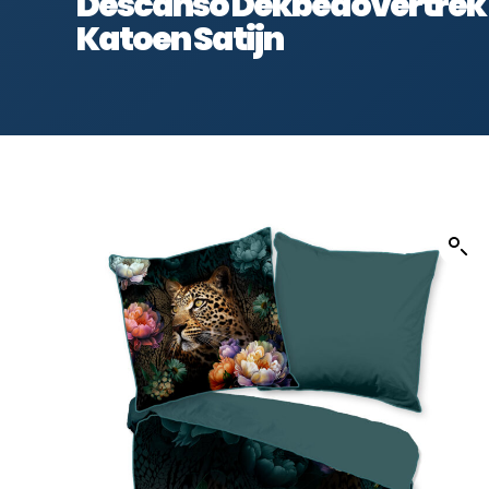
Descanso Dekbedovertrek “
Katoen Satijn