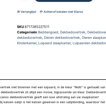
🎁 Verlanglijst · 💳 Achteraf betalen met Klarna
SKU
8717285227511
Categorieën
Beddengoed
,
Dekbedovertrek
,
Dekbedover
dekbedovertrek
,
Dieren dekbedovertrek
,
Dieren slaapka
Kinderkamer
,
Luipaard slaapkamer
,
Luipaarden dekbedov
overtrek met bloemen met een luipaard, in de kleur “Multi” is gemaakt v
nso dekbedovertrek zit altijd een mooie, bijpassende uni kleur. Dekbedov
scanso dekbedovertrek geeft een luxe uitstraling aan uw slaapkamer!
 katoen-satijn is het katoen geweven in een satijnbinding, waardoor het ee