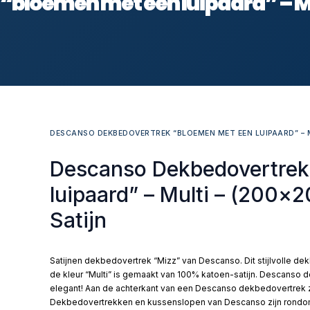
bloemen met een luipaard” – Mu
DESCANSO DEKBEDOVERTREK “BLOEMEN MET EEN LUIPAARD” – M
Descanso Dekbedovertrek
luipaard” – Multi – (200×
Satijn
Satijnen dekbedovertrek “Mizz” van Descanso. Dit stijlvolle d
de kleur “Multi” is gemaakt van 100% katoen-satijn. Descanso de
elegant! Aan de achterkant van een Descanso dekbedovertrek zit
Dekbedovertrekken en kussenslopen van Descanso zijn rondom 