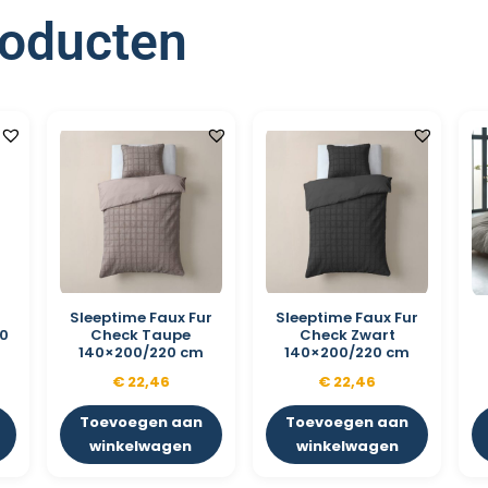
roducten
Sleeptime Faux Fur
Sleeptime Faux Fur
20
Check Taupe
Check Zwart
140×200/220 cm
140×200/220 cm
€
22,46
€
22,46
Toevoegen aan
Toevoegen aan
winkelwagen
winkelwagen