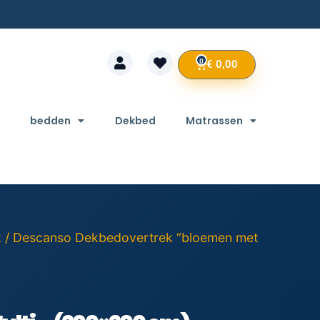
0
€
0,00
bedden
Dekbed
Matrassen
k
/ Descanso Dekbedovertrek “bloemen met