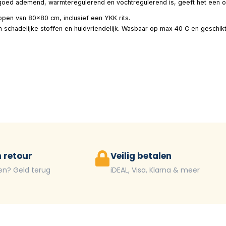
e goed ademend, warmteregulerend en vochtregulerend is, geeft het een o
pen van 80×80 cm, inclusief een YKK rits.
an schadelijke stoffen en huidvriendelijk. Wasbaar op max 40 C en geschi
 retour
Veilig betalen
en? Geld terug
iDEAL, Visa, Klarna & meer