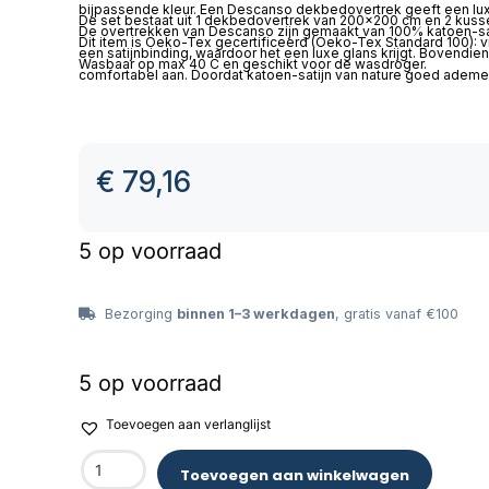
bijpassende kleur. Een Descanso dekbedovertrek geeft een luxe
De set bestaat uit 1 dekbedovertrek van 200×200 cm en 2 kusse
De overtrekken van Descanso zijn gemaakt van 100% katoen-sati
Dit item is Oeko-Tex gecertificeerd (Oeko-Tex Standard 100): vri
een satijnbinding, waardoor het een luxe glans krijgt. Bovendien 
Wasbaar op max 40 C en geschikt voor de wasdroger.
comfortabel aan. Doordat katoen-satijn van nature goed ademe
geeft het een optimaal slaapcomfort.
€
79,16
5 op voorraad
Bezorging
binnen 1–3 werkdagen
, gratis vanaf €100
5 op voorraad
Toevoegen aan verlanglijst
Toevoegen aan winkelwagen