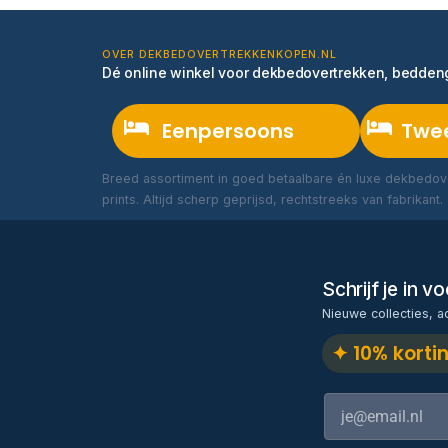
OVER DEKBEDOVERTREKKENKOPEN.NL
Dé online winkel voor dekbedovertrekken, bedde
Eenpersoons
Twe
Breed assortiment in goed betaalbare én luxe dekbedove
prints. Altijd scherp geprijsd, rechtstreeks van fabrikant.
Schrijf je in 
Nieuwe collecties, a
✦ 10% korti