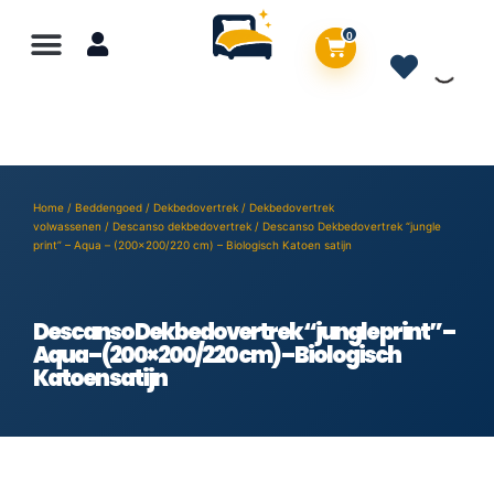
0
Home
/
Beddengoed
/
Dekbedovertrek
/
Dekbedovertrek
volwassenen
/
Descanso dekbedovertrek
/ Descanso Dekbedovertrek “jungle
print” – Aqua – (200×200/220 cm) – Biologisch Katoen satijn
Descanso Dekbedovertrek “jungle print” –
Aqua – (200×200/220 cm) – Biologisch
Katoen satijn