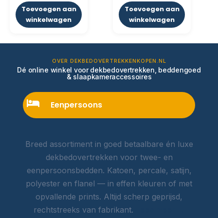
Toevoegen aan
Toevoegen aan
winkelwagen
winkelwagen
OVER DEKBEDOVERTREKKENKOPEN.NL
Dé online winkel voor dekbedovertrekken, beddengoed
& slaapkameraccessoires
Eenpersoons
Breed assortiment in goed betaalbare én luxe
dekbedovertrekken voor twee- en
eenpersoonsbedden. Katoen, percale, satijn,
polyester en flanel — in effen kleuren of met
opvallende prints. Altijd scherp geprijsd,
rechtstreeks van fabrikant.
Lees meer →