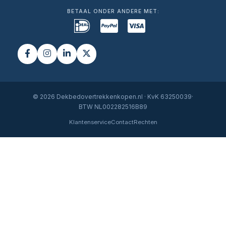
BETAAL ONDER ANDERE MET:
© 2026 Dekbedovertrekkenkopen.nl · KvK 63250039·
BTW NL002282516B89
Klantenservice
Contact
Rechten