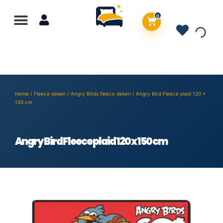
0
Home
/
Fleece deken
/
Angry Birds fleece deken
/ Angry Bird Fleece plaid 120 x
150 cm
Angry Bird Fleece plaid 120 x 150 cm