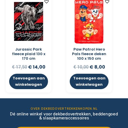
Jurassic Park
Paw Patrol Hero
fleece plaid 130 x
Pals fleece deken
170 cm
100 x 150 cm
€
14,00
€
8,00
€
17,50
€
10,00
Toevoegen aan
Toevoegen aan
winkelwagen
winkelwagen
OVER DEKBEDOVERTREKKENKOPEN.NL
Dé online winkel voor dekbedovertrekken, beddengoed
& slaapkameraccessoires