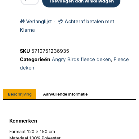
Toevoegen aan winkelwagen
🎁 Verlanglijst · 💳 Achteraf betalen met
Klarna
SKU
5710751236935
Categorieën
Angry Birds fleece deken
,
Fleece
deken
Beschrijving
Aanvullende informatie
Kenmerken
Formaat 120 x 150 cm
Materiaal 100% Polyester