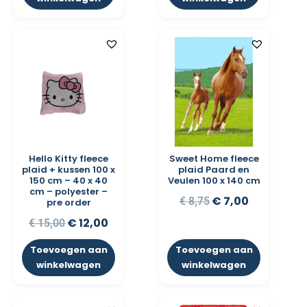
Hello Kitty fleece
Sweet Home fleece
plaid + kussen 100 x
plaid Paard en
150 cm – 40 x 40
Veulen 100 x 140 cm
cm – polyester –
€
7,00
€
8,75
pre order
€
12,00
€
15,00
Toevoegen aan
Toevoegen aan
winkelwagen
winkelwagen