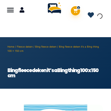
0
Home
/
Fleece deken
/
Bing fleece deken
/ Bing fleece deken it’s a Bing thing
100 x 150 cm
Bing fleece deken it’s a Bing thing 100 x 150
cm