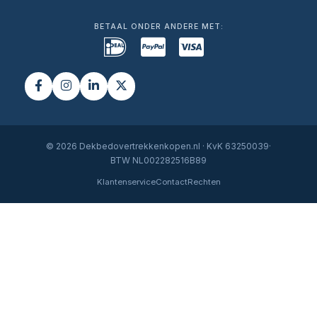
BETAAL ONDER ANDERE MET:
© 2026 Dekbedovertrekkenkopen.nl · KvK 63250039·
BTW NL002282516B89
Klantenservice
Contact
Rechten