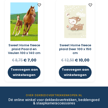
Sweet Home fleece
Sweet Home fleece
plaid Paard en
plaid Deer 100 x 150
Veulen 100 x 140 cm
cm
€
7,00
€
10,00
€
8,75
€
12,50
Toevoegen aan
Toevoegen aan
winkelwagen
winkelwagen
OVER DEKBEDOVERTREKKENKOPEN.NL
Dé online winkel voor dekbedovertrekken, beddengoed
& slaapkameraccessoires