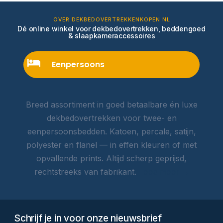
OVER DEKBEDOVERTREKKENKOPEN.NL
Dé online winkel voor dekbedovertrekken, beddengoed
& slaapkameraccessoires
Eenpersoons
Breed assortiment in goed betaalbare én luxe
dekbedovertrekken voor twee- en
eenpersoonsbedden. Katoen, percale, satijn,
polyester en flanel — in effen kleuren of met
opvallende prints. Altijd scherp geprijsd,
rechtstreeks van fabrikant.
Lees meer →
Schrijf je in voor onze nieuwsbrief