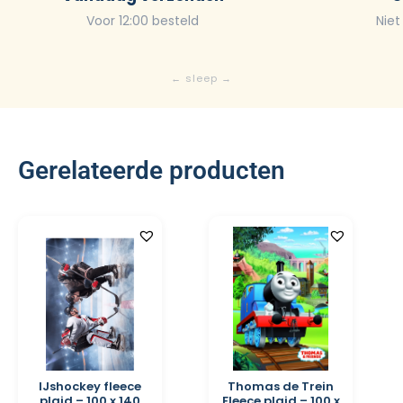
Voor 12:00 besteld
Niet
Gerelateerde producten
IJshockey fleece
Thomas de Trein
plaid – 100 x 140
Fleece plaid – 100 x