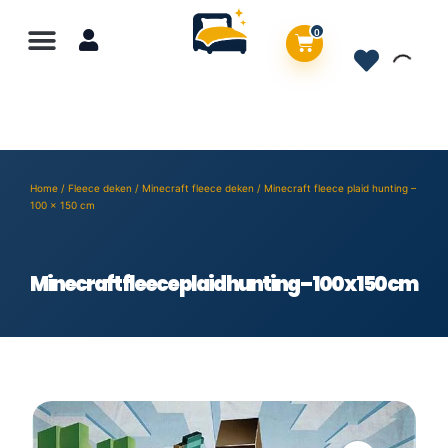
0
Home
/
Fleece deken
/
Minecraft fleece deken
/ Minecraft fleece plaid hunting –
100 x 150 cm
Minecraft fleece plaid hunting – 100 x 150 cm