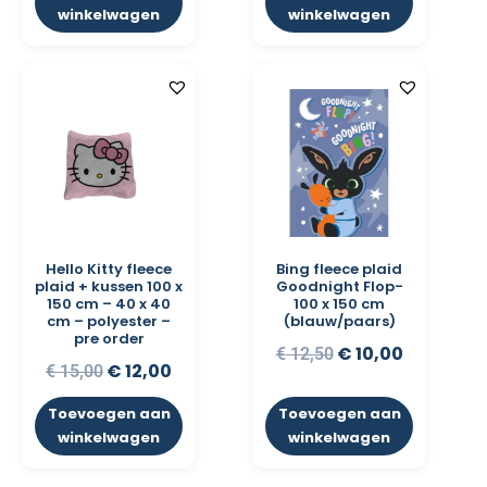
winkelwagen
winkelwagen
Hello Kitty fleece
Bing fleece plaid
plaid + kussen 100 x
Goodnight Flop-
150 cm – 40 x 40
100 x 150 cm
cm – polyester –
(blauw/paars)
pre order
€
10,00
€
12,50
€
12,00
€
15,00
Toevoegen aan
Toevoegen aan
winkelwagen
winkelwagen