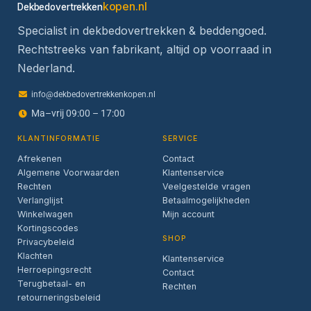
kopen.nl
Dekbedovertrekken
Specialist in dekbedovertrekken & beddengoed.
Rechtstreeks van fabrikant, altijd op voorraad in
Nederland.
info@dekbedovertrekkenkopen.nl
Ma–vrij 09:00 – 17:00
KLANTINFORMATIE
SERVICE
Afrekenen
Contact
Algemene Voorwaarden
Klantenservice
Rechten
Veelgestelde vragen
Verlanglijst
Betaalmogelijkheden
Winkelwagen
Mijn account
Kortingscodes
SHOP
Privacybeleid
Klachten
Klantenservice
Herroepingsrecht
Contact
Terugbetaal- en
Rechten
retourneringsbeleid