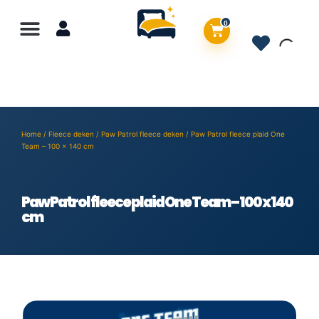
0
Home
/
Fleece deken
/
Paw Patrol fleece deken
/ Paw Patrol fleece plaid One
Team – 100 x 140 cm
Paw Patrol fleece plaid One Team – 100 x 140
cm