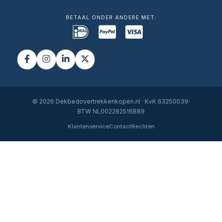
BETAAL ONDER ANDERE MET:
© 2026 Dekbedovertrekkenkopen.nl · KvK 63250039·
BTW NL002282516B89
Klantenservice
Contact
Rechten