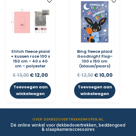
Stitch fleece plaid
Bing fleece plaid
+ kussen roze 100 x
Goodnight Flop-
150 cm – 40 x 40
100 x 150 cm
cm – polyester
(blauw/paars)
€
12,00
€
10,00
€
15,00
€
12,50
Toevoegen aan
Toevoegen aan
winkelwagen
winkelwagen
OVER DEKBEDOVERTREKKENKOPEN.NL
Dé online winkel voor dekbedovertrekken, beddengoed
& slaapkameraccessoires