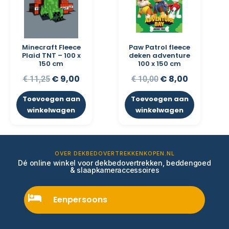
Minecraft Fleece
Paw Patrol fleece
Plaid TNT – 100 x
deken adventure
150 cm
100 x 150 cm
€
9,00
€
8,00
€
11,25
€
10,00
Toevoegen aan
Toevoegen aan
winkelwagen
winkelwagen
OVER DEKBEDOVERTREKKENKOPEN.NL
Dé online winkel voor dekbedovertrekken, beddengoed
& slaapkameraccessoires
Eenpersoons