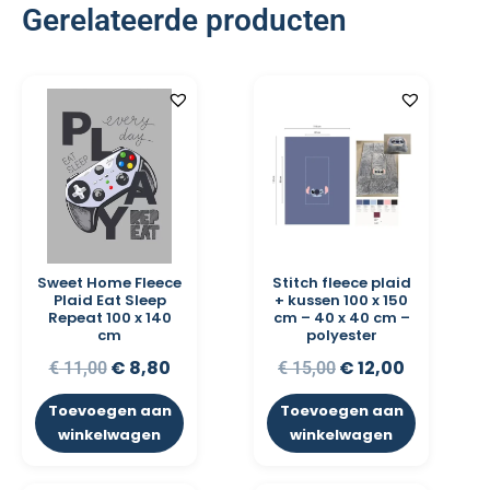
Gerelateerde producten
Sweet Home Fleece
Stitch fleece plaid
Plaid Eat Sleep
+ kussen 100 x 150
Repeat 100 x 140
cm – 40 x 40 cm –
cm
polyester
€
8,80
€
12,00
€
11,00
€
15,00
Toevoegen aan
Toevoegen aan
winkelwagen
winkelwagen