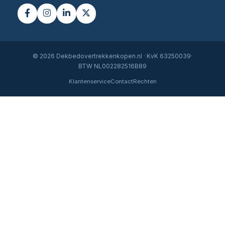
© 2026 Dekbedovertrekkenkopen.nl · KvK 63250039·
BTW NL002282516B89
Klantenservice
Contact
Rechten