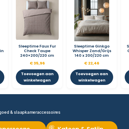
Sleeptime Faux Fur
Sleeptime Ginkgo
S
in
Check Taupe
Whisper Zand/Grijs
m
240×200/220 cm
140 x 200/220 cm
€
35,96
€
22,46
Toevoegen aan
Toevoegen aan
winkelwagen
winkelwagen
ngoed & slaapkameraccessoires