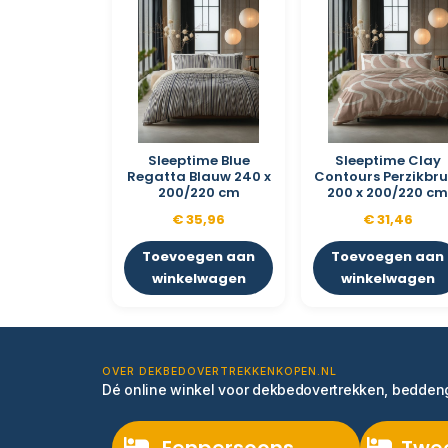
Sleeptime Blue
Sleeptime Clay
Regatta Blauw 240 x
Contours Perzikbru
200/220 cm
200 x 200/220 c
€
35,96
€
31,46
Toevoegen aan
Toevoegen aan
winkelwagen
winkelwagen
OVER DEKBEDOVERTREKKENKOPEN.NL
Dé online winkel voor dekbedovertrekken, bedde