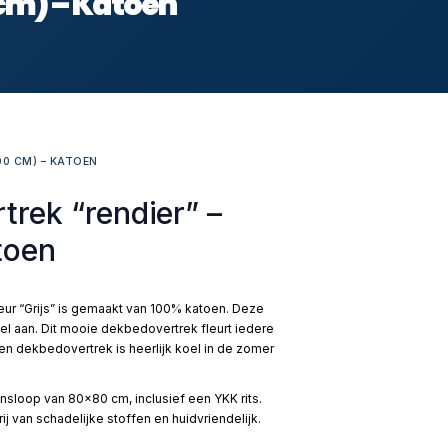
 cm) – Katoen
00 CM) – KATOEN
rek “rendier” –
toen
ur “Grijs” is gemaakt van 100% katoen. Deze
el aan. Dit mooie dekbedovertrek fleurt iedere
en dekbedovertrek is heerlijk koel in de zomer
nsloop van 80×80 cm, inclusief een YKK rits.
j van schadelijke stoffen en huidvriendelijk.