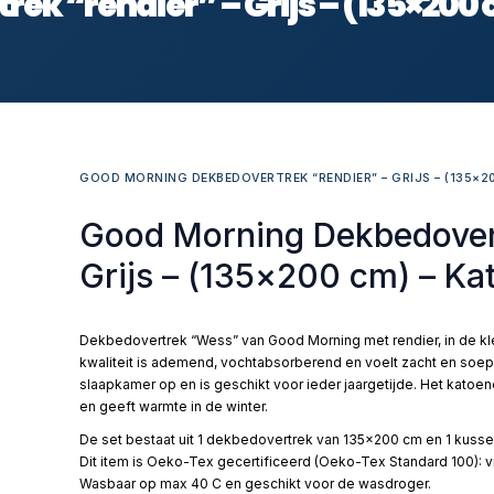
k “rendier” – Grijs – (135×200
GOOD MORNING DEKBEDOVERTREK “RENDIER” – GRIJS – (135×2
Good Morning Dekbedovert
Grijs – (135×200 cm) – Ka
Dekbedovertrek “Wess” van Good Morning met rendier, in de kle
kwaliteit is ademend, vochtabsorberend en voelt zacht en soep
slaapkamer op en is geschikt voor ieder jaargetijde. Het katoen
en geeft warmte in de winter.
De set bestaat uit 1 dekbedovertrek van 135×200 cm en 1 kusse
Dit item is Oeko-Tex gecertificeerd (Oeko-Tex Standard 100): vri
Wasbaar op max 40 C en geschikt voor de wasdroger.