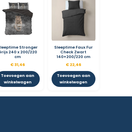
leeptime Stronger
Sleeptime Faux Fur
Grijs 240 x 200/220
Check Zwart
cm
140×200/220 cm
€
31,46
€
22,46
Toevoegen aan
Toevoegen aan
winkelwagen
winkelwagen