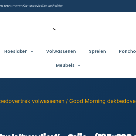
n retourneren
Klantenservice
Contact
Rechten
Hoeslaken
Volwassenen
Spreien
Poncho
Meubels
bedovertrek volwassenen
/
Good Morning dekbedove