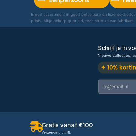
Eenpersoons
Twe
Breed assortiment in goed betaalbare én luxe dekbedove
prints. Altijd scherp geprijsd, rechtstreeks van fabrikant.
Schrijf je in 
Nieuwe collecties, a
✦ 10% korti
Gratis vanaf €100
Verzending uit NL