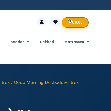
0
€
0,00
bedden
Dekbed
Matrassen
rtrek
/ Good Morning Dekbedovertrek