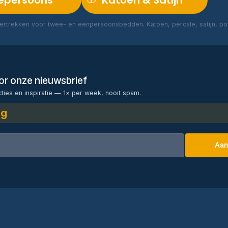
epersoons
Katoen & Satijn
rtrekken voor twee- en eenpersoonsbedden. Katoen, percale, satijn, poly
Lees meer →
voor onze nieuwsbrief
cties en inspiratie — 1× per week, nooit spam.
ng
Aan