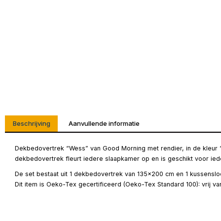
Beschrijving
Aanvullende informatie
Dekbedovertrek “Wess” van Good Morning met rendier, in de kleur “
dekbedovertrek fleurt iedere slaapkamer op en is geschikt voor iede
De set bestaat uit 1 dekbedovertrek van 135×200 cm en 1 kussensloo
Dit item is Oeko-Tex gecertificeerd (Oeko-Tex Standard 100): vrij v