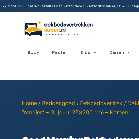
Voor 12:00 besteld, dezelfde dag verzonden
Verzendkosten €6,50
30 dage
Baby
Peuter
Kids
Dieren
Home
/
Beddengoed
/
Dekbedovertrek
/
Dek
“rendier” – Grijs – (135×200 cm) – Katoen