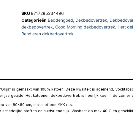
SKU
8717285234496
Categorieën
Beddengoed
,
Dekbedovertrek
,
Dekbedover
dekbedovertrek
,
Good Morning dekbedovertrek
,
Hert de
Rendieren dekbedovertrek
Grijs” is gemaakt van 100% katoen. Deze kwaliteit is ademend, vochtabso
r jaargetijde. Het katoenen dekbedovertrek is heerlijk koel in de zomer e
p van 80×80 cm, inclusief een YKK rits.
an schadelijke stoffen en huidvriendelijk. Wasbaar op max 40 C en geschi