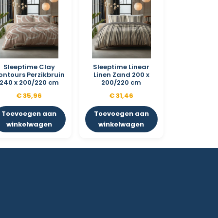
Sleeptime Clay
Sleeptime Linear
ontours Perzikbruin
Linen Zand 200 x
240 x 200/220 cm
200/220 cm
€
35,96
€
31,46
Toevoegen aan
Toevoegen aan
winkelwagen
winkelwagen