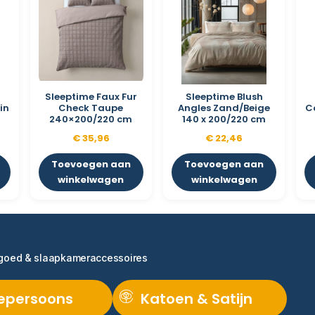
Sleeptime Faux Fur
Sleeptime Blush
in
Check Taupe
Angles Zand/Beige
C
m
240×200/220 cm
140 x 200/220 cm
€
35,96
€
22,46
Toevoegen aan
Toevoegen aan
winkelwagen
winkelwagen
ngoed & slaapkameraccessoires
epersoons
Katoen & Satijn