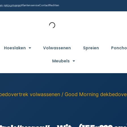
n retourneren
Klantenservice
Contact
Rechten
Hoeslaken
Volwassenen
Spreien
Poncho
Meubels
bedovertrek volwassenen
/
Good Morning dekbedove