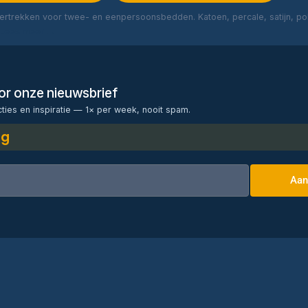
rtrekken voor twee- en eenpersoonsbedden. Katoen, percale, satijn, poly
Lees meer →
voor onze nieuwsbrief
cties en inspiratie — 1× per week, nooit spam.
ng
Aan