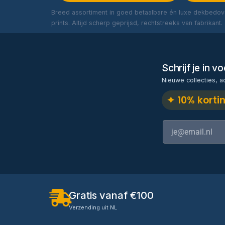
Breed assortiment in goed betaalbare én luxe dekbedove
prints. Altijd scherp geprijsd, rechtstreeks van fabrikant.
Schrijf je in 
Nieuwe collecties, a
✦ 10% korti
Gratis vanaf €100
Verzending uit NL