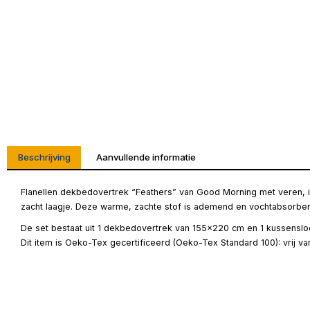
Beschrijving
Aanvullende informatie
Flanellen dekbedovertrek “Feathers” van Good Morning met veren, in
zacht laagje. Deze warme, zachte stof is ademend en vochtabsorber
De set bestaat uit 1 dekbedovertrek van 155×220 cm en 1 kussensloo
Dit item is Oeko-Tex gecertificeerd (Oeko-Tex Standard 100): vrij v