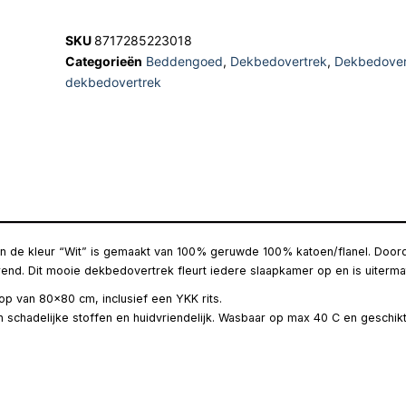
SKU
8717285223018
Categorieën
Beddengoed
,
Dekbedovertrek
,
Dekbedover
dekbedovertrek
 de kleur “Wit” is gemaakt van 100% geruwde 100% katoen/flanel. Doordat
end. Dit mooie dekbedovertrek fleurt iedere slaapkamer op en is uiterm
p van 80×80 cm, inclusief een YKK rits.
an schadelijke stoffen en huidvriendelijk. Wasbaar op max 40 C en geschi