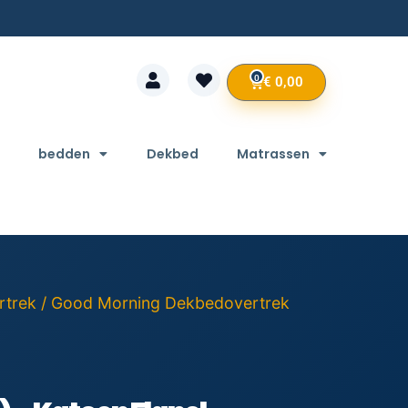
0
€
0,00
bedden
Dekbed
Matrassen
rtrek
/ Good Morning Dekbedovertrek