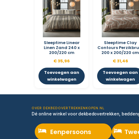
Sleeptime Linear
Sleeptime Clay
Linen Zand 240 x
Contours Perzikbru
200/220 cm
200 x 200/220 c
€
35,96
€
31,46
Toevoegen aan
Toevoegen aan
winkelwagen
winkelwagen
OVER DEKBEDOVERTREKKENKOPEN.NL
Dé online winkel voor dekbedovertrekken, bedde
Eenpersoons
Twe