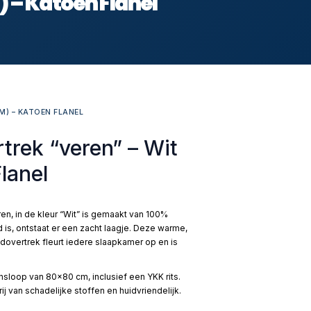
 – Katoen Flanel
M) – KATOEN FLANEL
rek “veren” – Wit
lanel
n, in de kleur “Wit” is gemaakt van 100%
is, ontstaat er een zacht laagje. Deze warme,
overtrek fleurt iedere slaapkamer op en is
sloop van 80×80 cm, inclusief een YKK rits.
j van schadelijke stoffen en huidvriendelijk.