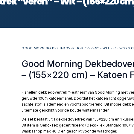
ek “veren” – Wit – (155×220 cm)
GOOD MORNING DEKBEDOVERTREK “VEREN” – WIT – (155×220 C
Good Morning Dekbedovert
– (155×220 cm) – Katoen F
Flanellen dekbedovertrek “Feathers” van Good Morning met vere
geruwde 100% katoen/flanel. Doordat het katoen licht opgeruwd 
zachte stof is ademend en vochtabsorberend. Dit mooie dekbed
uitermate geschikt voor de koude wintermaanden.
De set bestaat uit 1 dekbedovertrek van 155×220 cm en 1 kussen
Dit item is Oeko-Tex gecertificeerd (Oeko-Tex Standard 100): vri
Wasbaar op max 40 C en geschikt voor de wasdroger.