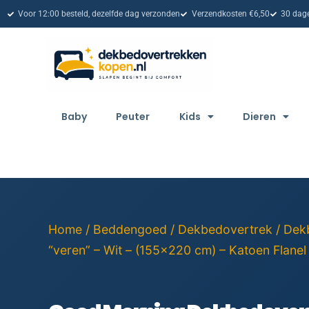
Voor 12:00 besteld, dezelfde dag verzonden
Verzendkosten €6,50
30 dage
Baby
Peuter
Kids
Dieren
Home
/
Beddengoed
/
Dekbedovertrek
/
Dek
“veren” – Wit – (155×220 cm) – Katoen Flanel