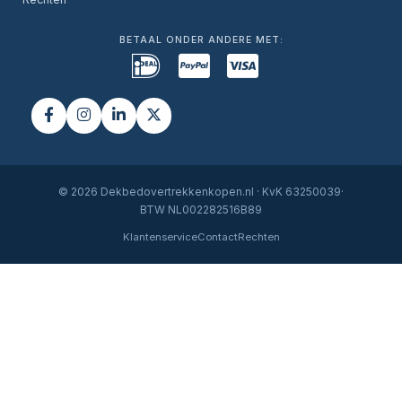
BETAAL ONDER ANDERE MET:
© 2026 Dekbedovertrekkenkopen.nl · KvK 63250039·
BTW NL002282516B89
Klantenservice
Contact
Rechten