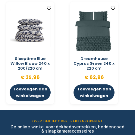
Sleeptime Blue
Dreamhouse
Willow Blauw 240 x
Cyprus Groen 240 x
200/220 cm
220 cm
€
35,96
€
62,96
Toevoegen aan
Toevoegen aan
winkelwagen
winkelwagen
OVER DEKBEDOVERTREKKENKOPEN.NL
Dé online winkel voor dekbedovertrekken, beddengoed
& slaapkameraccessoires