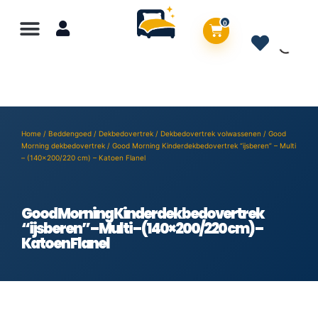
0
Home
/
Beddengoed
/
Dekbedovertrek
/
Dekbedovertrek volwassenen
/
Good
Morning dekbedovertrek
/ Good Morning Kinderdekbedovertrek “ijsberen” – Multi
– (140×200/220 cm) – Katoen Flanel
Good Morning Kinderdekbedovertrek
“ijsberen” – Multi – (140×200/220 cm) –
Katoen Flanel