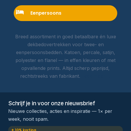
Eenpersoons
Breed assortiment in goed betaalbare én luxe
dekbedovertrekken voor twee- en
eenpersoonsbedden. Katoen, percale, satijn,
polyester en flanel — in effen kleuren of met
opvallende prints. Altijd scherp geprijsd,
rechtstreeks van fabrikant.
Lees meer →
Schrijf je in voor onze nieuwsbrief
Nieuwe collecties, acties en inspiratie — 1× per
week, nooit spam.
✦ 10% korting