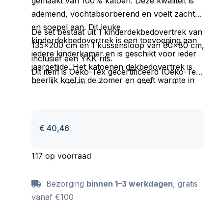
gemaakt van 100% katoen. Deze kwaliteit is
ademend, vochtabsorberend en voelt zacht
en soepel aan. Dit leuke
De set bestaat uit 1 kinderdekbedovertrek van
kinderdekbedovertrek is een toevoeging aan
135×200 cm en 1 kussensloop van 80×80 cm,
iedere kinderkamer en is geschikt voor ieder
inclusief een YKK rits.
jaargetijde. Het katoenen dekbedovertrek is
Dit item is Oeko-Tex gecertificeerd (Oeko-Tex
heerlijk koel in de zomer en geeft warmte in
Standard 100): vrij van schadelijke stoffen en
de winter.
huidvriendelijk. Wasbaar op max 40 C en
geschikt voor de wasdroger.
€
40,46
117 op voorraad
Bezorging
binnen 1–3 werkdagen
, gratis
vanaf €100