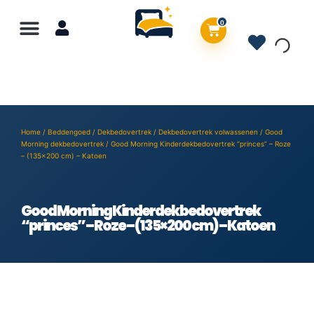
0
Home
/
Beddengoed
/
Dekbedovertrek
/
Dekbedovertrek volwassenen
/
Good
Morning dekbedovertrek
/ Good Morning Kinderdekbedovertrek “princes” – Roze
– (135×200 cm) – Katoen
Good Morning Kinderdekbedovertrek
“princes” – Roze – (135×200 cm) – Katoen