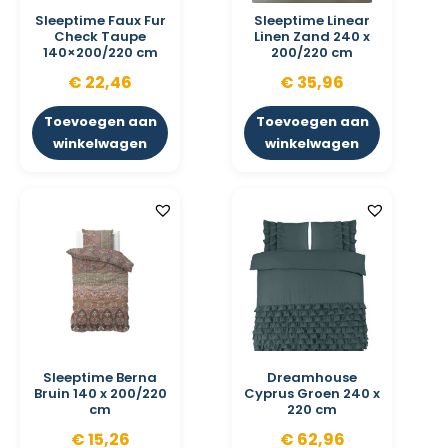
Sleeptime Faux Fur
Sleeptime Linear
Check Taupe
Linen Zand 240 x
140×200/220 cm
200/220 cm
€
22,46
€
35,96
Toevoegen aan
Toevoegen aan
winkelwagen
winkelwagen
Sleeptime Berna
Dreamhouse
Bruin 140 x 200/220
Cyprus Groen 240 x
cm
220 cm
€
15,26
€
62,96