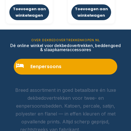
Toevoegen aan
Toevoegen aan
winkelwagen
winkelwagen
OVER DEKBEDOVERTREKKENKOPEN.NL
Dé online winkel voor dekbedovertrekken, beddengoed
& slaapkameraccessoires
Eenpersoons
Breed assortiment in goed betaalbare én luxe
dekbedovertrekken voor twee- en
eenpersoonsbedden. Katoen, percale, satijn,
polyester en flanel — in effen kleuren of met
opvallende prints. Altijd scherp geprijsd,
rechtstreeks van fabrikant.
Lees meer →