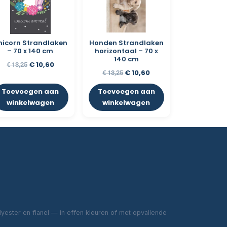
nicorn Strandlaken
Honden Strandlaken
– 70 x 140 cm
horizontaal – 70 x
140 cm
€
10,60
€
13,25
€
10,60
€
13,25
Toevoegen aan
Toevoegen aan
winkelwagen
winkelwagen
ester en flanel — in effen kleuren of met opvallende