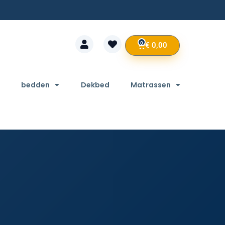
0
€
0,00
bedden
Dekbed
Matrassen