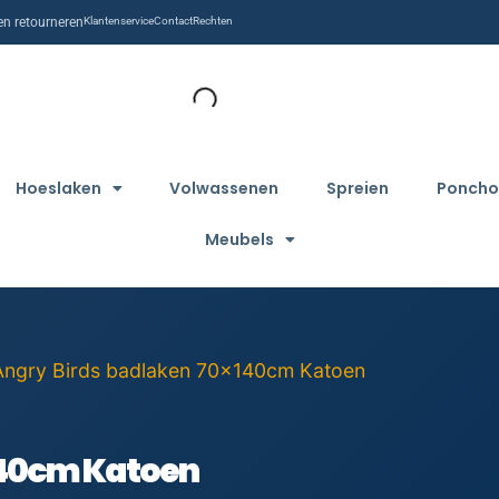
n retourneren
Klantenservice
Contact
Rechten
Hoeslaken
Volwassenen
Spreien
Poncho
Meubels
Angry Birds badlaken 70x140cm Katoen
140cm Katoen