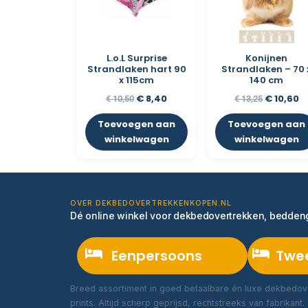
L.o.L Surprise
Konijnen
Strandlaken hart 90
Strandlaken – 70 
x 115cm
140 cm
€
8,40
€
10,60
€
10,50
€
13,25
Toevoegen aan
Toevoegen aan
winkelwagen
winkelwagen
OVER DEKBEDOVERTREKKENKOPEN.NL
Dé online winkel voor dekbedovertrekken, bedde
Eenpersoons
Twe
Breed assortiment in goed betaalbare én luxe dekbedove
prints. Altijd scherp geprijsd, rechtstreeks van fabrikant.