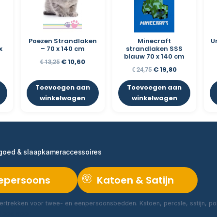
Poezen Strandlaken
Minecraft
U
x
– 70 x 140 cm
strandlaken SSS
blauw 70 x 140 cm
€
10,60
€
13,25
€
19,80
€
24,75
Toevoegen aan
Toevoegen aan
winkelwagen
winkelwagen
ngoed & slaapkameraccessoires
epersoons
Katoen & Satijn
rtrekken voor twee- en eenpersoonsbedden. Katoen, percale, satijn, poly
Lees meer →