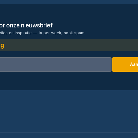
voor onze nieuwsbrief
cties en inspiratie — 1× per week, nooit spam.
ng
Aan