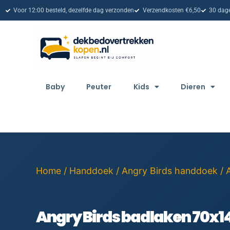
Voor 12:00 besteld, dezelfde dag verzonden
Verzendkosten €6,50
30 dage
Baby
Peuter
Kids
Dieren
Home
/
Handdoek
/
Angry Birds handdoek
/ 
Angry Birds badlaken 70x