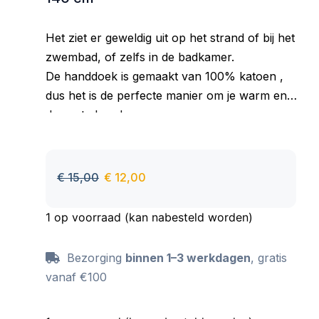
Het ziet er geweldig uit op het strand of bij het
zwembad, of zelfs in de badkamer.
De handdoek is gemaakt van 100% katoen ,
dus het is de perfecte manier om je warm en
droog te houden.
Goed absorberend materiaal, aangenaam om
aan te raken, behoudt zijn kleur ook na vele
wasbeurten.
€
15,00
€
12,00
1 op voorraad (kan nabesteld worden)
Bezorging
binnen 1–3 werkdagen
, gratis
vanaf €100