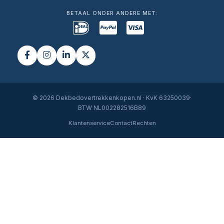
BETAAL ONDER ANDERE MET:
© 2026 Dekbedovertrekkenkopen.nl · KvK 63250039·
BTW NL002282516B89
Klantenservice
Contact
Rechten