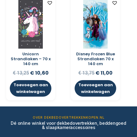
Unicorn
Disney Frozen Blue
Strandlaken – 70 x
Strandlaken 70 x
140 cm
140 cm
€
10,60
€
11,00
€
13,25
€
13,75
Toevoegen aan
Toevoegen aan
winkelwagen
winkelwagen
OVER DEKBEDOVERTREKKENKOPEN.NL
Dé online winkel voor dekbedovertrekken, beddengoed
& slaapkameraccessoires