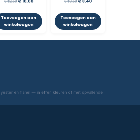
€
10,00
€
8,40
€
12,50
€
10,50
Toevoegen aan
Toevoegen aan
winkelwagen
winkelwagen
ester en flanel — in effen kleuren of met opvallende