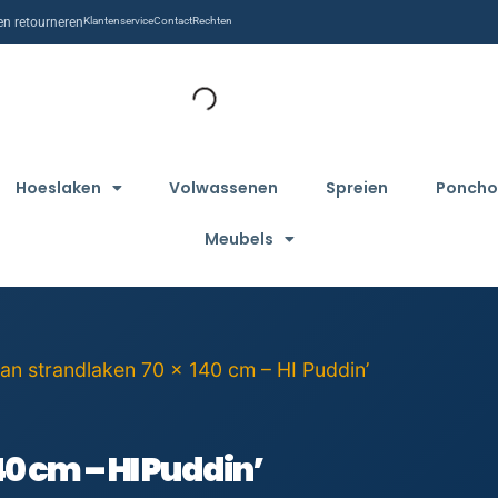
n retourneren
Klantenservice
Contact
Rechten
Hoeslaken
Volwassenen
Spreien
Poncho
Meubels
an strandlaken 70 x 140 cm – HI Puddin’
0 cm – HI Puddin’