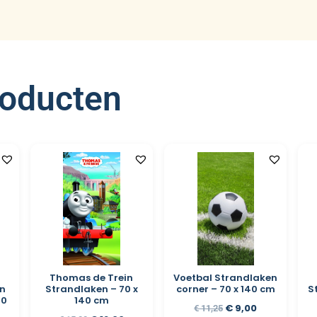
roducten
Thomas de Trein
Voetbal Strandlaken
n
Strandlaken – 70 x
corner – 70 x 140 cm
S
40
140 cm
€
9,00
€
11,25