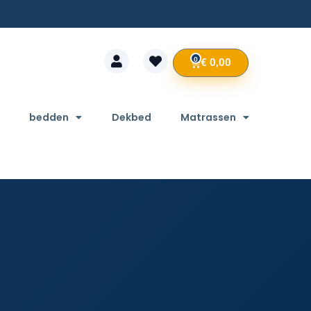
0
€
0,00
bedden
Dekbed
Matrassen