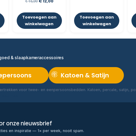
€
12,00
€
15,00
Toevoegen aan
Toevoegen aan
winkelwagen
winkelwagen
ngoed & slaapkameraccessoires
epersoons
Katoen & Satijn
rtrekken voor twee- en eenpersoonsbedden. Katoen, percale, satijn, poly
Lees meer →
voor onze nieuwsbrief
cties en inspiratie — 1× per week, nooit spam.