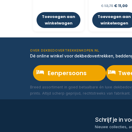
€
11,00
€
13,75
Toevoegen aan
Toevoegen aan
winkelwagen
winkelwagen
OVER DEKBEDOVERTREKKENKOPEN.NL
Dé online winkel voor dekbedovertrekken, bedde
Eenpersoons
Twe
Breed assortiment in goed betaalbare én luxe dekbedove
prints. Altijd scherp geprijsd, rechtstreeks van fabrikant.
Schrijf je in 
Nieuwe collecties, a