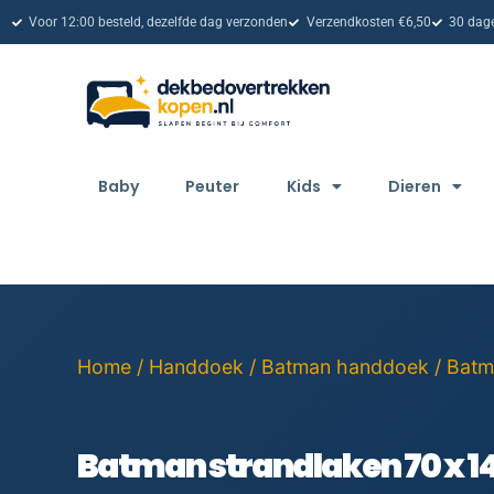
Voor 12:00 besteld, dezelfde dag verzonden
Verzendkosten €6,50
30 dage
Baby
Peuter
Kids
Dieren
Home
/
Handdoek
/
Batman handdoek
/ Batm
Batman strandlaken 70 x 14