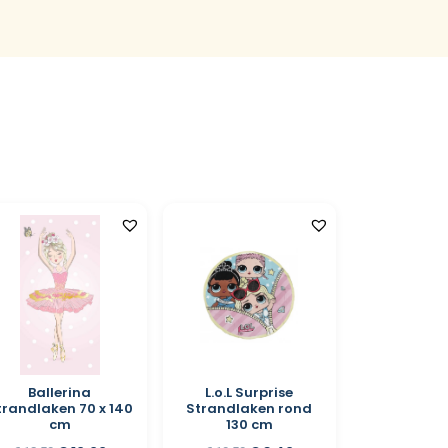
Ballerina
L.o.L Surprise
trandlaken 70 x 140
Strandlaken rond
cm
130 cm