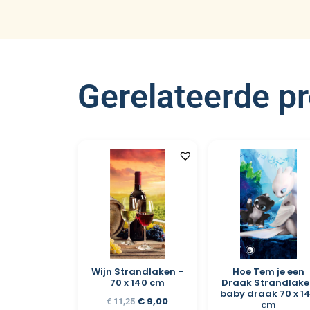
Gerelateerde p
Wijn Strandlaken –
Hoe Tem je een
70 x 140 cm
Draak Strandlake
baby draak 70 x 1
€
9,00
€
11,25
cm