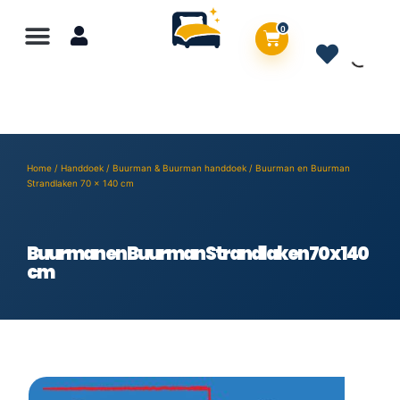
0
Home
/
Handdoek
/
Buurman & Buurman handdoek
/ Buurman en Buurman
Strandlaken 70 x 140 cm
Buurman en Buurman Strandlaken 70 x 140
cm