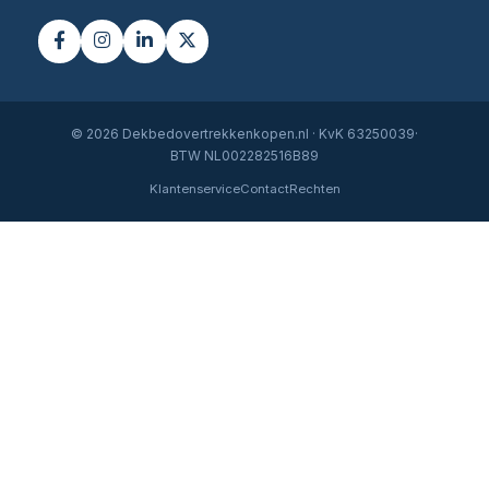
© 2026 Dekbedovertrekkenkopen.nl · KvK 63250039·
BTW NL002282516B89
Klantenservice
Contact
Rechten