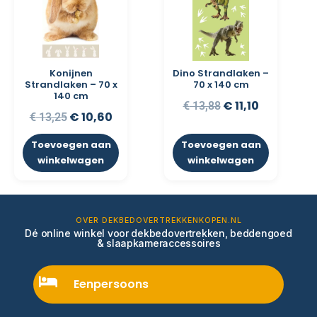
Konijnen
Dino Strandlaken –
Strandlaken – 70 x
70 x 140 cm
140 cm
€
11,10
€
13,88
€
10,60
€
13,25
Toevoegen aan
Toevoegen aan
winkelwagen
winkelwagen
OVER DEKBEDOVERTREKKENKOPEN.NL
Dé online winkel voor dekbedovertrekken, beddengoed
& slaapkameraccessoires
Eenpersoons