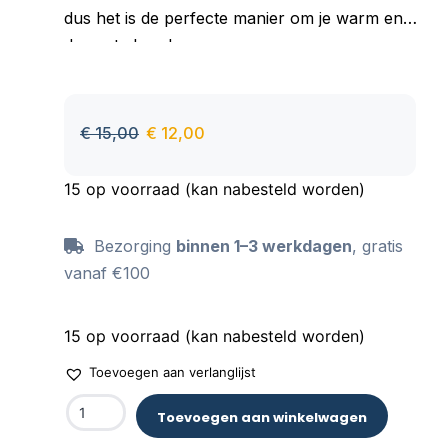
dus het is de perfecte manier om je warm en
droog te houden.
Goed absorberend materiaal, aangenaam om
aan te raken, behoudt zijn kleur ook na vele
wasbeurten.
€
15,00
€
12,00
15 op voorraad (kan nabesteld worden)
Bezorging
binnen 1–3 werkdagen
, gratis
vanaf €100
15 op voorraad (kan nabesteld worden)
Toevoegen aan verlanglijst
Toevoegen aan winkelwagen