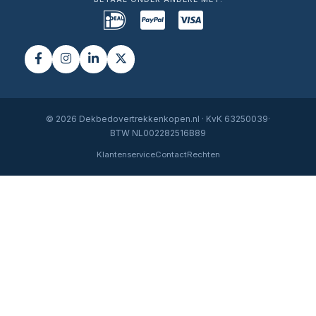
© 2026 Dekbedovertrekkenkopen.nl · KvK 63250039·
BTW NL002282516B89
Klantenservice
Contact
Rechten