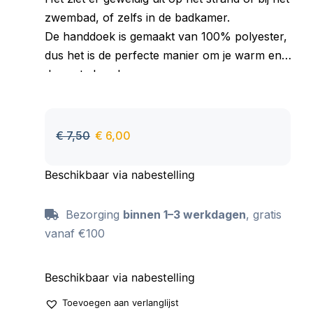
zwembad, of zelfs in de badkamer.
De handdoek is gemaakt van 100% polyester,
dus het is de perfecte manier om je warm en
droog te houden.
Goed absorberend materiaal, aangenaam om
aan te raken, behoudt zijn kleur ook na vele
wasbeurten.
€
7,50
€
6,00
Beschikbaar via nabestelling
Bezorging
binnen 1–3 werkdagen
, gratis
vanaf €100
Beschikbaar via nabestelling
Toevoegen aan verlanglijst