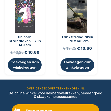
Unicorn
Tank Strandlaken
Strandlaken – 70 x
– 70 x 140 cm
140 cm
€
10,60
€
13,25
€
10,60
€
13,25
Toevoegen aan
Toevoegen aan
winkelwagen
winkelwagen
OVER DEKBEDOVERTREKKENKOPEN.NL
Dé online winkel voor dekbedovertrekken, beddengoed
& slaapkameraccessoires
Eenpersoons