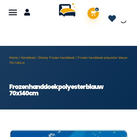
0
Home
/
Handdoek
/
Disney Frozen handdoek
/ Frozen handdoek polyester blauw
70x140cm
Frozen handdoek polyester blauw
70x140cm