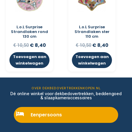
L.o.L Surprise
L.o.L Surprise
Strandlaken rond
Strandlaken ster
130 cm
110 cm
€
8,40
€
8,40
€
10,50
€
10,50
Toevoegen aan
Toevoegen aan
winkelwagen
winkelwagen
OVER DEKBEDOVERTREKKENKOPEN.NL
Dé online winkel voor dekbedovertrekken, beddengoed
& slaapkameraccessoires
Eenpersoons