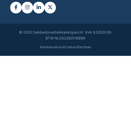
© 2026 Dekbedovertrekkenkopen.nl · KvK 63250039·
BTW NL002282516B89
Klantenservice
Contact
Rechten