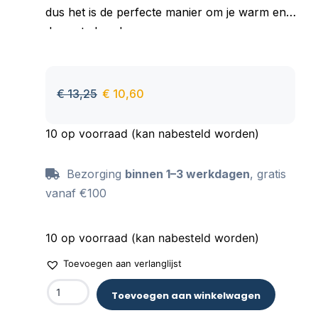
dus het is de perfecte manier om je warm en
droog te houden.
Goed absorberend materiaal, aangenaam om
aan te raken, behoudt zijn kleur ook na vele
wasbeurten.
€
13,25
€
10,60
10 op voorraad (kan nabesteld worden)
Bezorging
binnen 1–3 werkdagen
, gratis
vanaf €100
10 op voorraad (kan nabesteld worden)
Toevoegen aan verlanglijst
Toevoegen aan winkelwagen