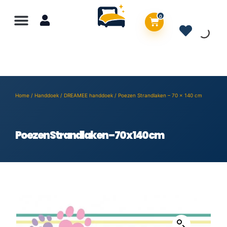
0
Home
/
Handdoek
/
DREAMEE handdoek
/ Poezen Strandlaken – 70 x 140 cm
Poezen Strandlaken – 70 x 140 cm