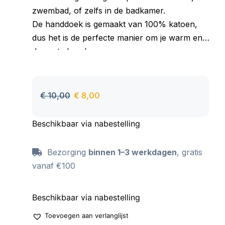
zwembad, of zelfs in de badkamer.
De handdoek is gemaakt van 100% katoen,
dus het is de perfecte manier om je warm en
droog te houden.
Goed absorberend materiaal, aangenaam om
aan te raken, behoudt zijn kleur ook na vele
wasbeurten.
€
10,00
€
8,00
Beschikbaar via nabestelling
Bezorging
binnen 1–3 werkdagen
, gratis
vanaf €100
Beschikbaar via nabestelling
Toevoegen aan verlanglijst