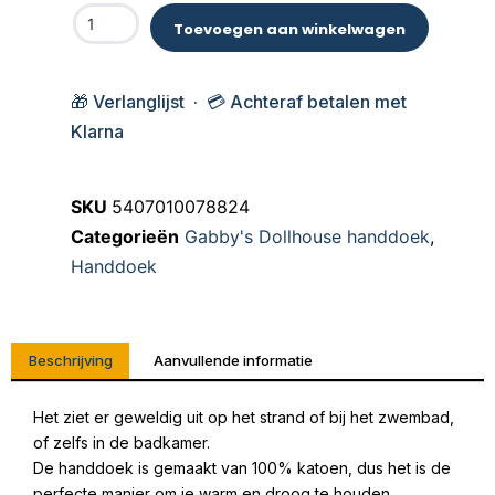
Toevoegen aan winkelwagen
🎁 Verlanglijst · 💳 Achteraf betalen met
Klarna
SKU
5407010078824
Categorieën
Gabby's Dollhouse handdoek
,
Handdoek
Beschrijving
Aanvullende informatie
Het ziet er geweldig uit op het strand of bij het zwembad,
of zelfs in de badkamer.
De handdoek is gemaakt van 100% katoen, dus het is de
perfecte manier om je warm en droog te houden.