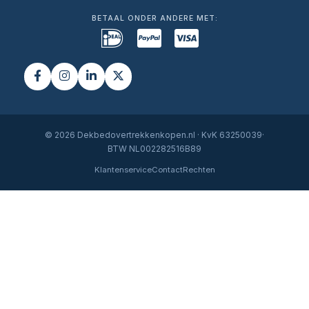
BETAAL ONDER ANDERE MET:
© 2026 Dekbedovertrekkenkopen.nl · KvK 63250039·
BTW NL002282516B89
Klantenservice
Contact
Rechten