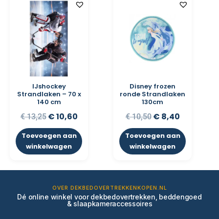
IJshockey
Disney frozen
Strandlaken – 70 x
ronde Strandlaken
140 cm
130cm
€
10,60
€
8,40
€
13,25
€
10,50
Toevoegen aan
Toevoegen aan
winkelwagen
winkelwagen
OVER DEKBEDOVERTREKKENKOPEN.NL
Dé online winkel voor dekbedovertrekken, beddengoed
& slaapkameraccessoires