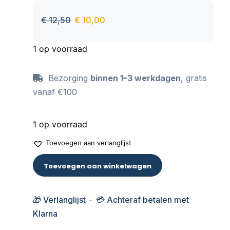
aan te raken, behoudt zijn kleur ook na vele
wasbeurten.
€
12,50
€
10,00
1 op voorraad
Bezorging
binnen 1–3 werkdagen
, gratis
vanaf €100
1 op voorraad
Toevoegen aan verlanglijst
Toevoegen aan winkelwagen
🎁 Verlanglijst · 💳 Achteraf betalen met
Klarna