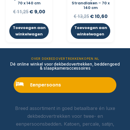
70 x 140 cm
Strandlaken – 70 x
140 cm
€
9,00
€
11,25
€
10,60
€
13,25
Toevoegen aan
Toevoegen aan
winkelwagen
winkelwagen
OVER DEKBEDOVERTREKKENKOPEN.NL
Dé online winkel voor dekbedovertrekken, beddengoed
& slaapkameraccessoires
Eenpersoons
Breed assortiment in goed betaalbare én luxe
dekbedovertrekken voor twee- en
eenpersoonsbedden. Katoen, percale, satijn,