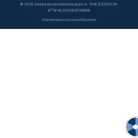
© 2026 Dekbedovertrekkenkopen.nl · KvK 63250039·
BTW NL002282516B89
Klantenservice
Contact
Rechten