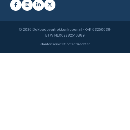
© 2026 Dekbedovertrekkenkopen.nl · KvK 63250039·
BTW NL002282516B89
Klantenservice
Contact
Rechten