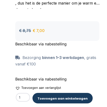
, dus het is de perfecte manier om je warm en
droog te houden.
Goed absorberend materiaal, aangenaam om
aan te raken, behoudt zijn kleur ook na vele
wasbeurten.
€
8,75
€
7,00
Beschikbaar via nabestelling
Bezorging
binnen 1–3 werkdagen
, gratis
vanaf €100
Beschikbaar via nabestelling
Toevoegen aan verlanglijst
Toevoegen aan winkelwagen