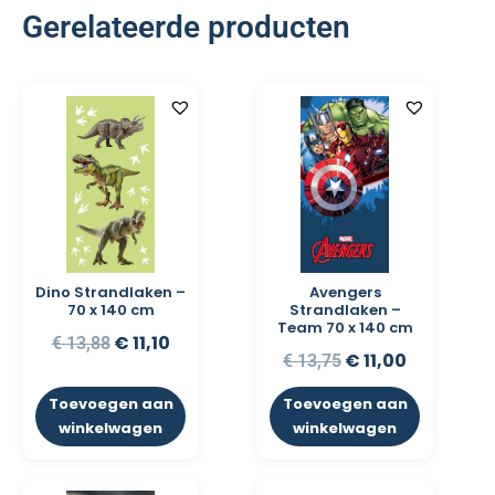
Gerelateerde producten
Dino Strandlaken –
Avengers
70 x 140 cm
Strandlaken –
Team 70 x 140 cm
€
11,10
€
13,88
€
11,00
€
13,75
Toevoegen aan
Toevoegen aan
winkelwagen
winkelwagen