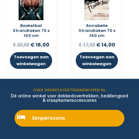
Basketbal
Annabelle
Strandlaken 70 x
Strandlaken 70 x
140 cm
140 cm
€
16,00
€
14,00
€
20,00
€
17,50
Toevoegen aan
Toevoegen aan
winkelwagen
winkelwagen
OVER DEKBEDOVERTREKKENKOPEN.NL
Dé online winkel voor dekbedovertrekken, beddengoed
& slaapkameraccessoires
Eenpersoons