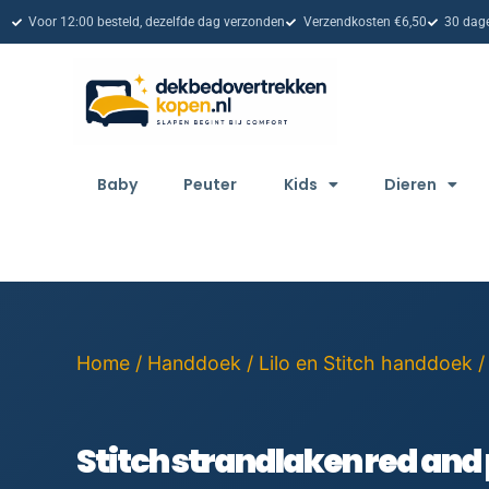
Voor 12:00 besteld, dezelfde dag verzonden
Verzendkosten €6,50
30 dage
Baby
Peuter
Kids
Dieren
Home
/
Handdoek
/
Lilo en Stitch handdoek
/
Stitch strandlaken red and 