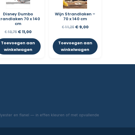
Disney Dumbo
Wijn Strandlaken –
trandlaken 70 x 140
70 x 140 cm
cm
€
9,00
€
11,25
€
11,00
€
13,75
Toevoegen aan
Toevoegen aan
winkelwagen
winkelwagen
ester en flanel — in effen kleuren of met opvallende