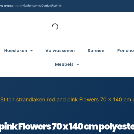
n retourneren
Klantenservice
Contact
Rechten
Hoeslaken
Volwassenen
Spreien
Poncho
Meubels
 Stitch strandlaken red and pink Flowers 70 x 140 cm 
pink Flowers 70 x 140 cm polyest