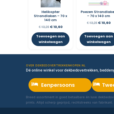
Helikopter
Poezen Strandlak
Strandlaken – 70 x
– 70 x 140 cm
140 cm
€
10,60
€
13,25
€
10,60
€
13,25
Toevoegen aan
Toevoegen aan
winkelwagen
winkelwagen
OVER DEKBEDOVERTREKKENKOPEN.NL
Dé online winkel voor dekbedovertrekken, bedde
Eenpersoons
Twe
Breed assortiment in goed betaalbare én luxe dekbedove
prints. Altijd scherp geprijsd, rechtstreeks van fabrikant.