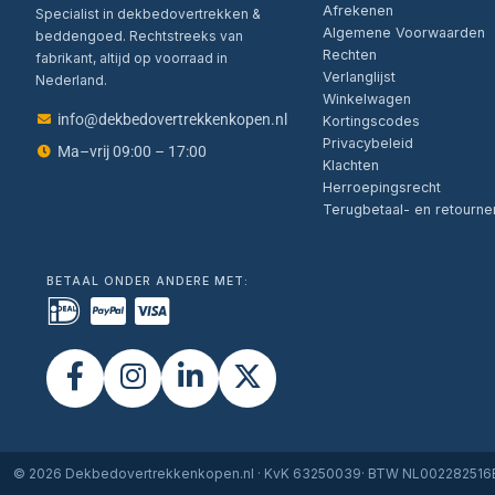
Afrekenen
Specialist in dekbedovertrekken &
Algemene Voorwaarden
beddengoed. Rechtstreeks van
Rechten
fabrikant, altijd op voorraad in
Verlanglijst
Nederland.
Winkelwagen
info@dekbedovertrekkenkopen.nl
Kortingscodes
Privacybeleid
Ma–vrij 09:00 – 17:00
Klachten
Herroepingsrecht
Terugbetaal- en retourne
BETAAL ONDER ANDERE MET:
© 2026 Dekbedovertrekkenkopen.nl · KvK 63250039· BTW NL00228251