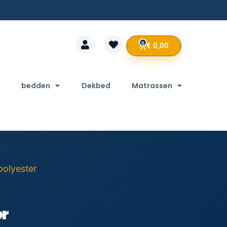
0
€
0,00
bedden
Dekbed
Matrassen
polyester
er