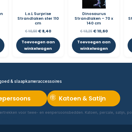
en
L.o.L Surprise
Dinosaurus
Strandlaken ster 110
Strandlaken – 70 x
S
cm
140 cm
€
8,40
€
10,60
€
10,50
€
13,25
Toevoegen aan
Toevoegen aan
winkelwagen
winkelwagen
ngoed & slaapkameraccessoires
epersoons
Katoen & Satijn
rtrekken voor twee- en eenpersoonsbedden. Katoen, percale, satijn, poly
Lees meer →