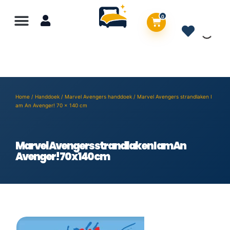
0
Home
/
Handdoek
/
Marvel Avengers handdoek
/ Marvel Avengers strandlaken I
am An Avenger! 70 x 140 cm
Marvel Avengers strandlaken I am An
Avenger! 70 x 140 cm