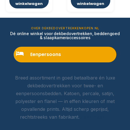
winkelwagen
winkelwagen
OVER DEKBEDOVERTREKKENKOPEN.NL
Dé online winkel voor dekbedovertrekken, beddengoed
& slaapkameraccessoires
Eenpersoons
Breed assortiment in goed betaalbare én luxe
dekbedovertrekken voor twee- en
eenpersoonsbedden. Katoen, percale, satijn,
polyester en flanel — in effen kleuren of met
opvallende prints. Altijd scherp geprijsd,
rechtstreeks van fabrikant.
Lees meer →