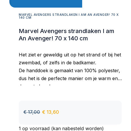
MARVEL AVENGERS STRANDLAKEN I AM AN AVENGER! 70 X
140 CM
Marvel Avengers strandlaken I am
An Avenger! 70 x 140 cm
Het ziet er geweldig uit op het strand of bij het
zwembad, of zelfs in de badkamer.
De handdoek is gemaakt van 100% polyester,
dus het is de perfecte manier om je warm en
droog te houden.
Goed absorberend materiaal, aangenaam om
aan te raken, behoudt zijn kleur ook na vele
wasbeurten.
€
17,00
€
13,60
1 op voorraad (kan nabesteld worden)