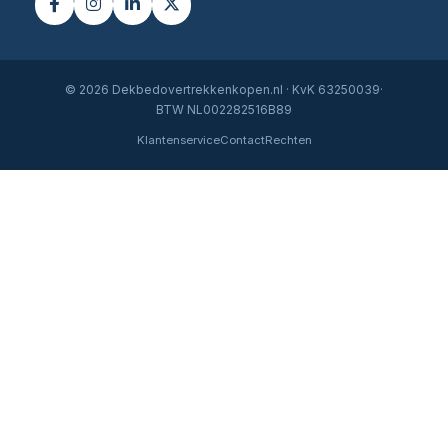
© 2026 Dekbedovertrekkenkopen.nl · KvK 63250039·
BTW NL002282516B89
Klantenservice
Contact
Rechten