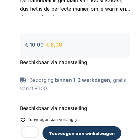
De handdoek is gemaakt van 100% katoen,
dus het is de perfecte manier om je warm en
droog te houden.
Goed absorberend materiaal, aangenaam om
aan te raken, behoudt zijn kleur ook na vele
wasbeurten.
€
10,00
€
8,00
Beschikbaar via nabestelling
Bezorging
binnen 1–3 werkdagen
, gratis
vanaf €100
Beschikbaar via nabestelling
Toevoegen aan verlanglijst
Toevoegen aan winkelwagen