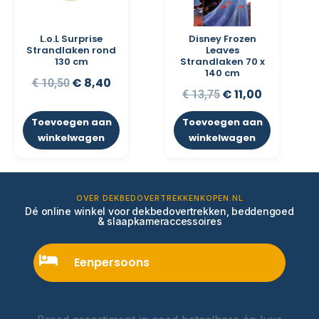
L.o.L Surprise
Disney Frozen
Strandlaken rond
Leaves
130 cm
Strandlaken 70 x
140 cm
€
8,40
€
10,50
€
11,00
€
13,75
Toevoegen aan
Toevoegen aan
winkelwagen
winkelwagen
OVER DEKBEDOVERTREKKENKOPEN.NL
Dé online winkel voor dekbedovertrekken, beddengoed
& slaapkameraccessoires
Eenpersoons