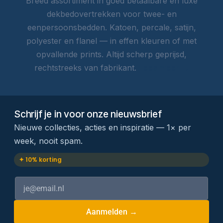
Breed assortiment in goed betaalbare én luxe
dekbedovertrekken voor twee- en
eenpersoonsbedden. Katoen, percale, satijn,
polyester en flanel — in effen kleuren of met
opvallende prints. Altijd scherp geprijsd,
rechtstreeks van fabrikant.
Lees meer →
Schrijf je in voor onze nieuwsbrief
Nieuwe collecties, acties en inspiratie — 1× per
week, nooit spam.
✦ 10% korting
Aanmelden →