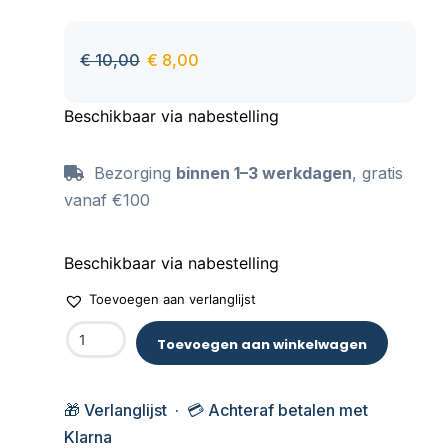
aan te raken, behoudt zijn kleur ook na vele
wasbeurten.
€
10,00
€
8,00
Beschikbaar via nabestelling
Bezorging
binnen 1–3 werkdagen
, gratis
vanaf €100
Beschikbaar via nabestelling
Toevoegen aan verlanglijst
Toevoegen aan winkelwagen
🎁 Verlanglijst · 💳 Achteraf betalen met
Klarna