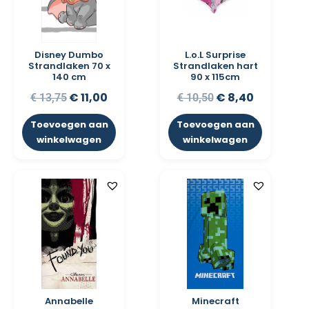
Disney Dumbo
L.o.L Surprise
Strandlaken 70 x
Strandlaken hart
140 cm
90 x 115cm
€
11,00
€
8,40
€
13,75
€
10,50
Toevoegen aan
Toevoegen aan
winkelwagen
winkelwagen
Annabelle
Minecraft