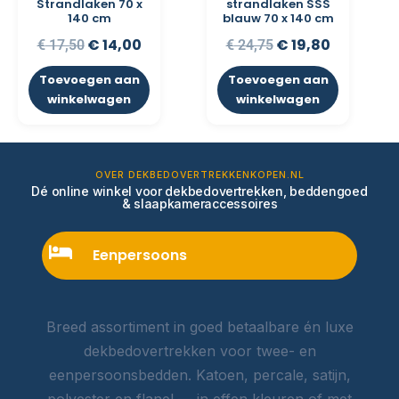
Strandlaken 70 x
strandlaken SSS
140 cm
blauw 70 x 140 cm
€
14,00
€
19,80
€
17,50
€
24,75
Toevoegen aan
Toevoegen aan
winkelwagen
winkelwagen
OVER DEKBEDOVERTREKKENKOPEN.NL
Dé online winkel voor dekbedovertrekken, beddengoed
& slaapkameraccessoires
Eenpersoons
Breed assortiment in goed betaalbare én luxe
dekbedovertrekken voor twee- en
eenpersoonsbedden. Katoen, percale, satijn,
polyester en flanel — in effen kleuren of met