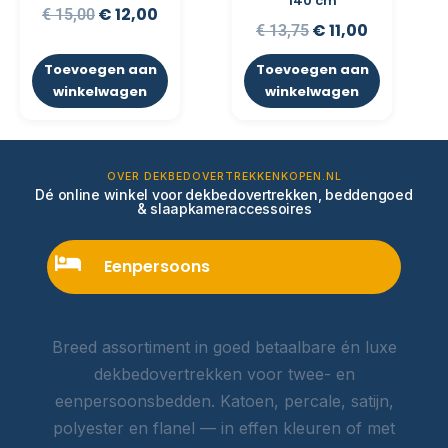
140 cm
€
12,00
€
15,00
€
11,00
€
13,75
Toevoegen aan
Toevoegen aan
winkelwagen
winkelwagen
OVER DEKBEDOVERTREKKENKOPEN.NL
Dé online winkel voor dekbedovertrekken, beddengoed
& slaapkameraccessoires
Eenpersoons
Breed assortiment in goed betaalbare én luxe
dekbedovertrekken voor twee- en
eenpersoonsbedden. Katoen, percale, satijn,
polyester en flanel — in effen kleuren of met