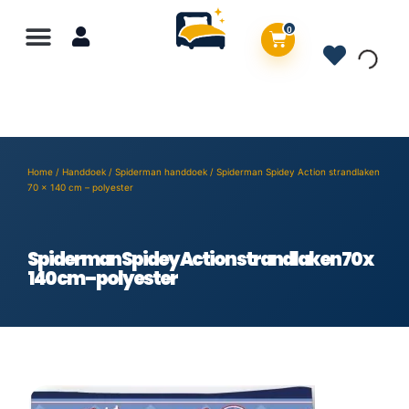
0
Home
/
Handdoek
/
Spiderman handdoek
/ Spiderman Spidey Action strandlaken
70 x 140 cm – polyester
Spiderman Spidey Action strandlaken 70 x
140 cm – polyester