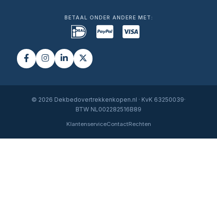
BETAAL ONDER ANDERE MET:
© 2026 Dekbedovertrekkenkopen.nl · KvK 63250039·
BTW NL002282516B89
Klantenservice
Contact
Rechten