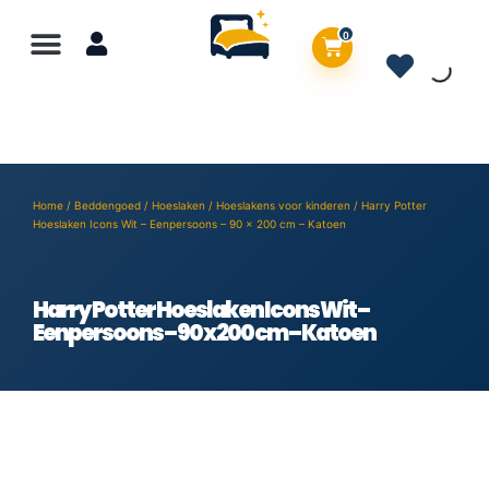
0
Home
/
Beddengoed
/
Hoeslaken
/
Hoeslakens voor kinderen
/ Harry Potter
Hoeslaken Icons Wit – Eenpersoons – 90 x 200 cm – Katoen
Harry Potter Hoeslaken Icons Wit –
Eenpersoons – 90 x 200 cm – Katoen