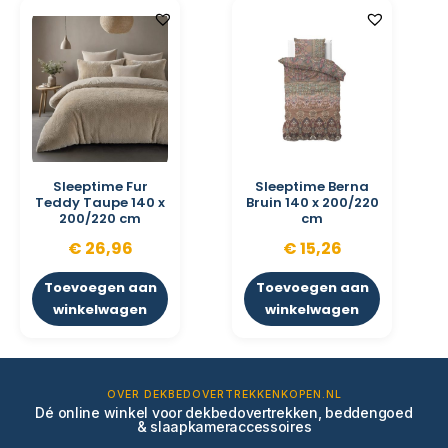
Sleeptime Fur
Sleeptime Berna
Teddy Taupe 140 x
Bruin 140 x 200/220
200/220 cm
cm
€
26,96
€
15,26
Toevoegen aan
Toevoegen aan
winkelwagen
winkelwagen
OVER DEKBEDOVERTREKKENKOPEN.NL
Dé online winkel voor dekbedovertrekken, beddengoed
& slaapkameraccessoires