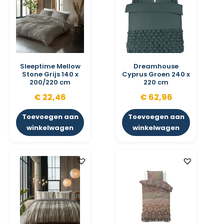
Sleeptime Mellow
Dreamhouse
Stone Grijs 140 x
Cyprus Groen 240 x
200/220 cm
220 cm
€
22,46
€
62,96
Toevoegen aan
Toevoegen aan
winkelwagen
winkelwagen