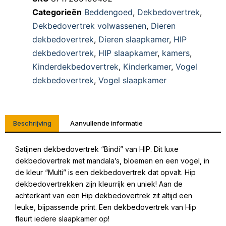
Categorieën
Beddengoed
,
Dekbedovertrek
,
Dekbedovertrek volwassenen
,
Dieren
dekbedovertrek
,
Dieren slaapkamer
,
HIP
dekbedovertrek
,
HIP slaapkamer
,
kamers
,
Kinderdekbedovertrek
,
Kinderkamer
,
Vogel
dekbedovertrek
,
Vogel slaapkamer
Beschrijving
Aanvullende informatie
Satijnen dekbedovertrek “Bindi” van HIP. Dit luxe
dekbedovertrek met mandala’s, bloemen en een vogel, in
de kleur “Multi” is een dekbedovertrek dat opvalt. Hip
dekbedovertrekken zijn kleurrijk en uniek! Aan de
achterkant van een Hip dekbedovertrek zit altijd een
leuke, bijpassende print. Een dekbedovertrek van Hip
fleurt iedere slaapkamer op!