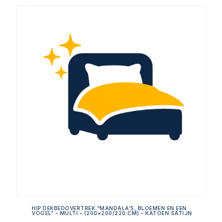
HIP DEKBEDOVERTREK “MANDALA’S, BLOEMEN EN EEN
VOGEL” – MULTI – (200×200/220 CM) – KATOEN SATIJN