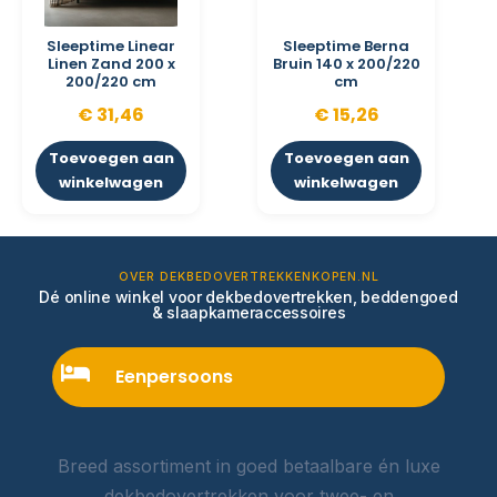
Sleeptime Linear
Sleeptime Berna
Linen Zand 200 x
Bruin 140 x 200/220
200/220 cm
cm
€
31,46
€
15,26
Toevoegen aan
Toevoegen aan
winkelwagen
winkelwagen
OVER DEKBEDOVERTREKKENKOPEN.NL
Dé online winkel voor dekbedovertrekken, beddengoed
& slaapkameraccessoires
Eenpersoons
Breed assortiment in goed betaalbare én luxe
dekbedovertrekken voor twee- en