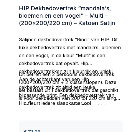
HIP Dekbedovertrek “mandala’s,
bloemen en een vogel” – Multi –
(200×200/220 cm) – Katoen Satijn
Satijnen dekbedovertrek “Bindi” van HIP. Dit
luxe dekbedovertrek met mandala’s, bloemen
en een vogel, in de kleur “Multi” is een
dekbedovertrek dat opvalt. Hip
dekbedovertrekken zijn kleurrijk en uniek!
Dit betreft een 2 persoons dekbedovertrek
Aan de achterkant van een Hip
(200×200/220 cm + 2 kussenslopen). Deze
dekbedovertrek zit altijd een leuke,
set bestaat uit 1 dekbedovertrek dat geschikt
bijpassende print. Een dekbedovertrek van
is voor dekbedden van 200 tot 220 cm lang
Hip fleurt iedere slaapkamer op!
en 2 kussenslopen van 60×70 cm. Het
De overtrekken van Hip zijn gemaakt van
dekbedovertrek heeft een dubbel
100% katoen-satijn. Bij katoen-satijn is het
doorlopende instopstrook van 20 cm en een
katoen geweven in een satijnbinding,
totale lengte van circa 240 cm.