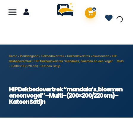
0
Home
/
Beddengoed
/
Dekbedovertrek
/
Dekbedovertrek volwassenen
/
HIP
dekbedovertrek
/ HIP Dekbedovertrek “mandala’s, bloemen en een vogel” – Multi
– (200×200/220 cm) – Katoen Satijn
HIP Dekbedovertrek “mandala’s, bloemen
en een vogel” – Multi – (200×200/220 cm) –
Katoen Satijn