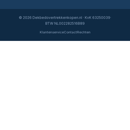
© 2026 Dekbedovertrekkenkopen.nl · KvK 63250039·
BTW NL002282516B89
Klantenservice
Contact
Rechten