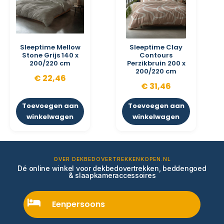
Sleeptime Mellow
Sleeptime Clay
Stone Grijs 140 x
Contours
200/220 cm
Perzikbruin 200 x
200/220 cm
€
22,46
€
31,46
Toevoegen aan
Toevoegen aan
winkelwagen
winkelwagen
OVER DEKBEDOVERTREKKENKOPEN.NL
Dé online winkel voor dekbedovertrekken, beddengoed
& slaapkameraccessoires
Eenpersoons