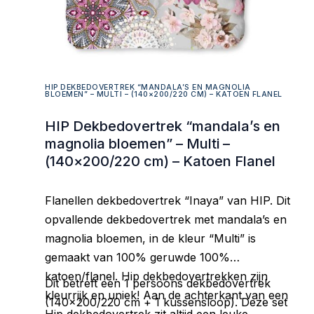
HIP DEKBEDOVERTREK “MANDALA’S EN MAGNOLIA
BLOEMEN” – MULTI – (140×200/220 CM) – KATOEN FLANEL
HIP Dekbedovertrek “mandala’s en
magnolia bloemen” – Multi –
(140×200/220 cm) – Katoen Flanel
Flanellen dekbedovertrek “Inaya” van HIP. Dit
opvallende dekbedovertrek met mandala’s en
magnolia bloemen, in de kleur “Multi” is
gemaakt van 100% geruwde 100%
katoen/flanel. Hip dekbedovertrekken zijn
Dit betreft een 1 persoons dekbedovertrek
kleurrijk en uniek! Aan de achterkant van een
(140×200/220 cm + 1 kussensloop). Deze set