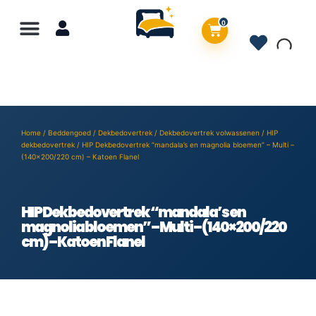
0
Home
/
Beddengoed
/
Dekbedovertrek
/
Dekbedovertrek volwassenen
/
HIP
dekbedovertrek
/ HIP Dekbedovertrek “mandala’s en magnolia bloemen” – Multi –
(140×200/220 cm) – Katoen Flanel
HIP Dekbedovertrek “mandala’s en
magnolia bloemen” – Multi – (140×200/220
cm) – Katoen Flanel