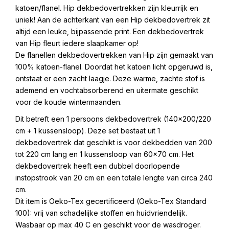
katoen/flanel. Hip dekbedovertrekken zijn kleurrijk en
uniek! Aan de achterkant van een Hip dekbedovertrek zit
altijd een leuke, bijpassende print. Een dekbedovertrek
van Hip fleurt iedere slaapkamer op!
De flanellen dekbedovertrekken van Hip zijn gemaakt van
100% katoen-flanel. Doordat het katoen licht opgeruwd is,
ontstaat er een zacht laagje. Deze warme, zachte stof is
ademend en vochtabsorberend en uitermate geschikt
voor de koude wintermaanden.
Dit betreft een 1 persoons dekbedovertrek (140×200/220
cm + 1 kussensloop). Deze set bestaat uit 1
dekbedovertrek dat geschikt is voor dekbedden van 200
tot 220 cm lang en 1 kussensloop van 60×70 cm. Het
dekbedovertrek heeft een dubbel doorlopende
instopstrook van 20 cm en een totale lengte van circa 240
cm.
Dit item is Oeko-Tex gecertificeerd (Oeko-Tex Standard
100): vrij van schadelijke stoffen en huidvriendelijk.
Wasbaar op max 40 C en geschikt voor de wasdroger.