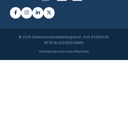
© 2026 Dekbedovertrekkenkopen.nl · KvK 63250039·
BTW NL002282516B89
Klantenservice
Contact
Rechten