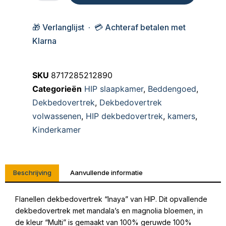
🎁 Verlanglijst · 💳 Achteraf betalen met
Klarna
SKU
8717285212890
Categorieën
HIP slaapkamer
,
Beddengoed
,
Dekbedovertrek
,
Dekbedovertrek
volwassenen
,
HIP dekbedovertrek
,
kamers
,
Kinderkamer
Beschrijving
Aanvullende informatie
Flanellen dekbedovertrek “Inaya” van HIP. Dit opvallende
dekbedovertrek met mandala’s en magnolia bloemen, in
de kleur “Multi” is gemaakt van 100% geruwde 100%