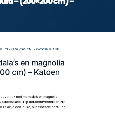
lti – (200×200 cm) –
ULTI – (200×200 CM) – KATOEN FLANEL
ala’s en magnolia
200 cm) – Katoen
bedovertrek met mandala’s en magnolia
 katoen/flanel. Hip dekbedovertrekken zijn
 zit altijd een leuke, bijpassende print. Een