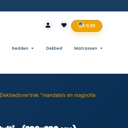
0
€
0,00
bedden
Dekbed
Matrassen
 Dekbedovertrek “mandala’s en magnolia