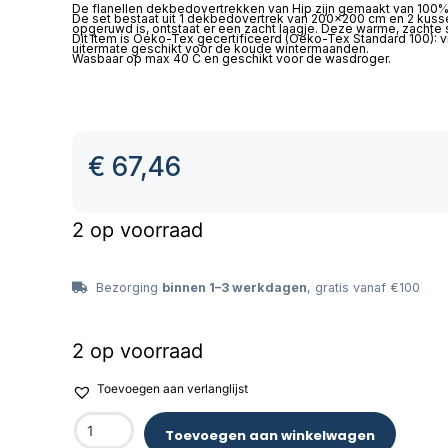
De flanellen dekbedovertrekken van Hip zijn gemaakt van 100% 
De set bestaat uit 1 dekbedovertrek van 200×200 cm en 2 kusse
opgeruwd is, ontstaat er een zacht laagje. Deze warme, zacht
Dit item is Oeko-Tex gecertificeerd (Oeko-Tex Standard 100): vri
uitermate geschikt voor de koude wintermaanden.
Wasbaar op max 40 C en geschikt voor de wasdroger.
€
67,46
2 op voorraad
Bezorging
binnen 1–3 werkdagen
, gratis vanaf €100
2 op voorraad
Toevoegen aan verlanglijst
Toevoegen aan winkelwagen