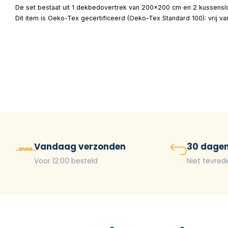
De set bestaat uit 1 dekbedovertrek van 200×200 cm en 2 kussenslo
Dit item is Oeko-Tex gecertificeerd (Oeko-Tex Standard 100): vrij v
Vandaag verzonden
30 dagen
Voor 12:00 besteld
Niet tevred