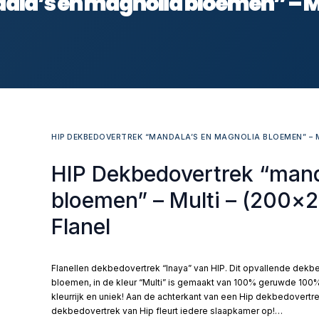
la’s en magnolia bloemen” – Mu
HIP DEKBEDOVERTREK “MANDALA’S EN MAGNOLIA BLOEMEN” – M
HIP Dekbedovertrek “mand
bloemen” – Multi – (200×
Flanel
Flanellen dekbedovertrek “Inaya” van HIP. Dit opvallende dek
bloemen, in de kleur “Multi” is gemaakt van 100% geruwde 100%
kleurrijk en uniek! Aan de achterkant van een Hip dekbedovertrek
dekbedovertrek van Hip fleurt iedere slaapkamer op!