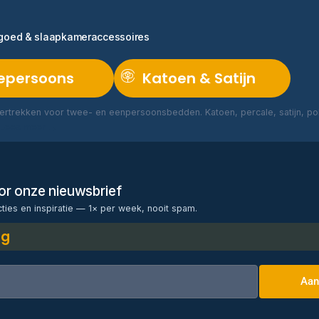
ngoed & slaapkameraccessoires
epersoons
Katoen & Satijn
rtrekken voor twee- en eenpersoonsbedden. Katoen, percale, satijn, poly
Lees meer →
voor onze nieuwsbrief
cties en inspiratie — 1× per week, nooit spam.
ng
Aan