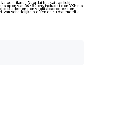
katoen-flanel. Doordat het katoen licht
nslopen van 80×80 cm, inclusief een YKK rits.
e stof is ademend en vochtabsorberend en
j van schadelijke stoffen en huidvriendelijk.