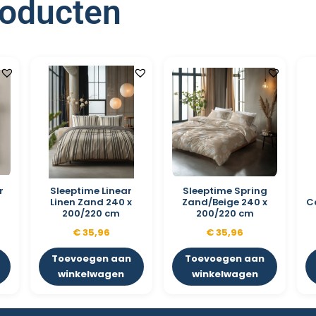
roducten
r
Sleeptime Linear
Sleeptime Spring
Linen Zand 240 x
Zand/Beige 240 x
C
200/220 cm
200/220 cm
€
35,96
€
35,96
Toevoegen aan
Toevoegen aan
winkelwagen
winkelwagen