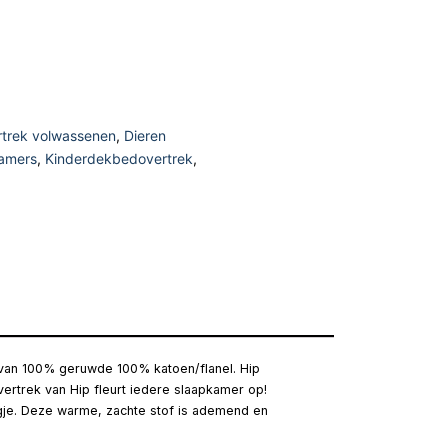
trek volwassenen
,
Dieren
amers
,
Kinderdekbedovertrek
,
t van 100% geruwde 100% katoen/flanel. Hip
vertrek van Hip fleurt iedere slaapkamer op!
agje. Deze warme, zachte stof is ademend en