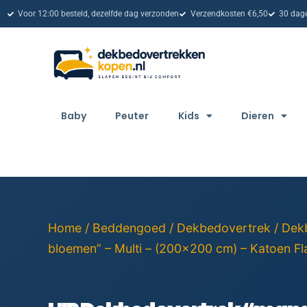
Voor 12:00 besteld, dezelfde dag verzonden
Verzendkosten €6,50
30 dage
Baby
Peuter
Kids
Dieren
Home
/
Beddengoed
/
Dekbedovertrek
/
Dek
bloemen” – Multi – (200×200 cm) – Katoen Fl