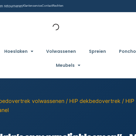
n retourneren
Klantenservice
Contact
Rechten
Hoeslaken
Volwassenen
Spreien
Poncho
Meubels
bedovertrek volwassenen
/
HIP dekbedovertrek
/ HIP
anel