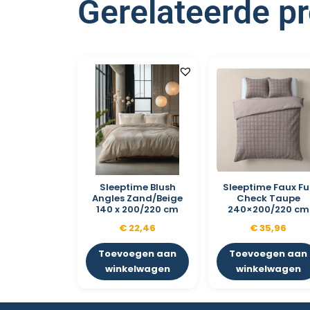
Gerelateerde p
Sleeptime Blush
Sleeptime Faux Fu
Angles Zand/Beige
Check Taupe
140 x 200/220 cm
240×200/220 cm
€
22,46
€
35,96
Toevoegen aan
Toevoegen aan
winkelwagen
winkelwagen