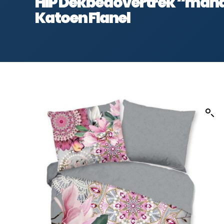
HIP Dekbedovertrek “manda
Katoen Flanel