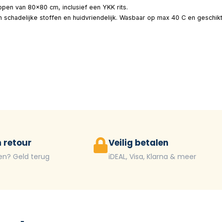
pen van 80×80 cm, inclusief een YKK rits.
an schadelijke stoffen en huidvriendelijk. Wasbaar op max 40 C en geschi
 retour
Veilig betalen
en? Geld terug
iDEAL, Visa, Klarna & meer