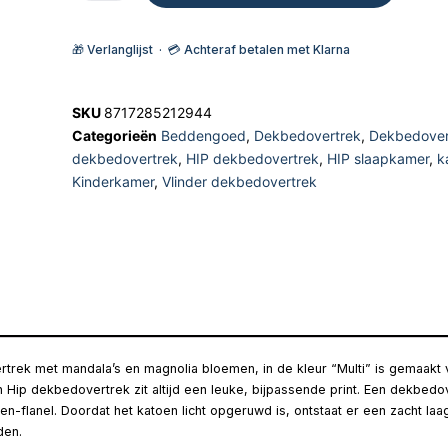
🎁 Verlanglijst · 💳 Achteraf betalen met Klarna
SKU
8717285212944
Categorieën
Beddengoed
,
Dekbedovertrek
,
Dekbedover
dekbedovertrek
,
HIP dekbedovertrek
,
HIP slaapkamer
,
k
Kinderkamer
,
Vlinder dekbedovertrek
rtrek met mandala’s en magnolia bloemen, in de kleur “Multi” is gemaak
n Hip dekbedovertrek zit altijd een leuke, bijpassende print. Een dekbedo
n-flanel. Doordat het katoen licht opgeruwd is, ontstaat er een zacht la
den.